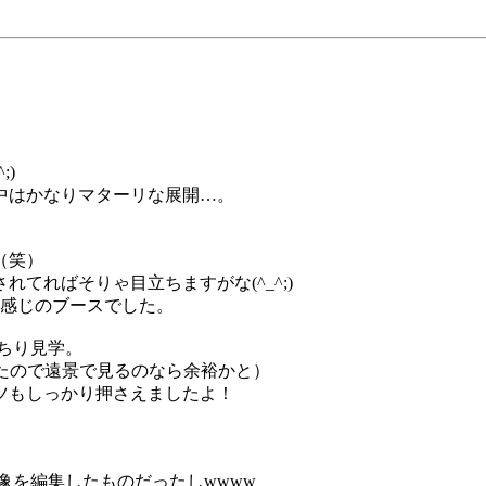
)
中はかなりマターリな展開…。
（笑）
てればそりゃ目立ちますがな(^_^;)
な感じのブースでした。
っちり見学。
たので遠景で見るのなら余裕かと）
ツもしっかり押さえましたよ！
像を編集したものだったしwwww