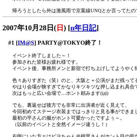
帰ろうとしたら外は激風雨で京葉線UNQとか言ってたので
2007年10月28日(
日
)
[
n年日記
]
#1
[
IM@S
] PARTY@TOKYO終了！
イベント終了しました～！
参加された皆様お疲れ様です。
イベント後、事務所メンと新宿で打ち上げしてようやく帰宅(
色々ありすぎた（笑）のと、大阪と＋公演がまだ残って
やはり会場が狭すぎてかなりキツキツな押し込まれ具合
次はもっと広い会場で…ホント頼みます(iдi)
でも、裏返せば後方でも非常に出演者が近く見えて、
今回初めてステージ衣装まではっきりと見る事ができま
最初の平さんの服がホント可愛かったですよぅ～。
（以前のイベントと全然イメージ違うし！）
右側にいた方々はピヨちゃん＠樹里さんがホント目の前