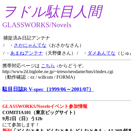
ヲドル駄目人間
GLASSWORKS/Novels
捕捉済み日記アンテナ
/ ・
さかにゃんてな
（おさかなさん）
/ ・
あまねアンテナ
（天野優さん）
/ ・
ダメあんてな
（じゅ
携帯対応ページは
こちら
↓からどうぞ。
http://www2d.biglobe.ne.jp/~irreso/neodame/hns/i/index.cgi
（動作確認：ez / willcom / FORMA)
駄目日誌R V-spec（1999/06～2001/07）
GLASSWORKS/Novelsイベント参加情報
COMITIA101（東京ビッグサイト）
9月2日（日）う12b
にて参加します！
新刊
「どんなときも どんなときも どんなときも」A5 20P 領布