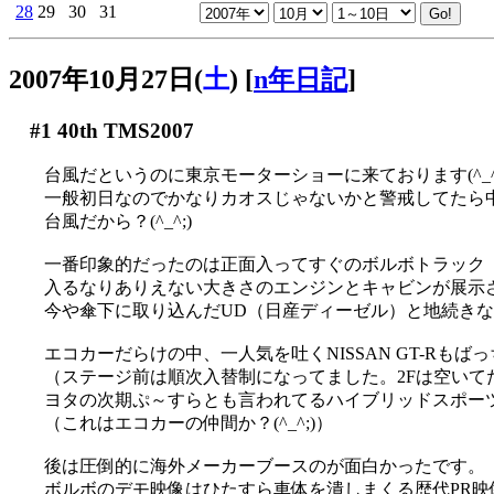
28
29
30
31
2007年10月27日(
土
)
[
n年日記
]
#1
40th TMS2007
台風だというのに東京モーターショーに来ております(^_^;
一般初日なのでかなりカオスじゃないかと警戒してたら
台風だから？(^_^;)
一番印象的だったのは正面入ってすぐのボルボトラック
入るなりありえない大きさのエンジンとキャビンが展示され
今や傘下に取り込んだUD（日産ディーゼル）と地続き
エコカーだらけの中、一人気を吐くNISSAN GT-Rもば
（ステージ前は順次入替制になってました。2Fは空いて
ヨタの次期ぷ～すらとも言われてるハイブリッドスポー
（これはエコカーの仲間か？(^_^;)）
後は圧倒的に海外メーカーブースのが面白かったです。
ボルボのデモ映像はひたすら車体を潰しまくる歴代PR映