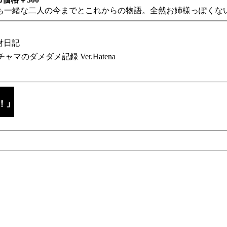
も一緒な二人の今までとこれからの物語。全然お姉様っぽくない
財日記
チャマのダメダメ記録 Ver.Hatena