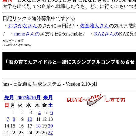
大学を出て別々の企業へ就職した今も、どこに行くにもいつ
日記リンク☆随時募集中です(^^;)
・
おさかなさん
のさかにゃ日記
/ ・
佐倉雅人さん
の気まま散
/ ・
monoさんの
さぼり日記ensemble
/ ・
KAZさんの
KAZ兄
2012ゲーム進度
FFXI:RANK9(WHM95)
hns - 日記自動生成システム - Version 2.10-pl1
先月
2007年10月
来月
日
月
火
水
木
金
土
1
2
3
4
5
6
7
8
9
10
11
12
13
14
15
16
17
18
19
20
21
22
23
24
25
26
27