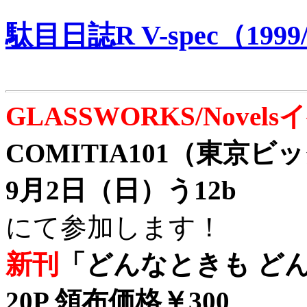
駄目日誌R V-spec（1999/
GLASSWORKS/Nove
COMITIA101（東京
9月2日（日）う12b
にて参加します！
新刊
「どんなときも どん
20P 領布価格￥300