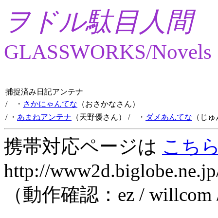
ヲドル駄目人間
GLASSWORKS/Novels
捕捉済み日記アンテナ
/ ・
さかにゃんてな
（おさかなさん）
/ ・
あまねアンテナ
（天野優さん）
/ ・
ダメあんてな
（じゅ
携帯対応ページは
こち
http://www2d.biglobe.ne.jp
（動作確認：ez / willcom 