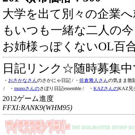
大学を出て別々の企業へ
もいつも一緒な二人の今
お姉様っぽくないOL百
日記リンク☆随時募集中です
・
おさかなさん
のさかにゃ日記
/ ・
佐倉雅人さん
の気まま散
/ ・
monoさんの
さぼり日記ensemble
/ ・
KAZさんの
KAZ兄
2012ゲーム進度
FFXI:RANK9(WHM95)