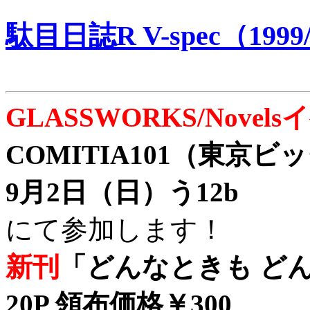
駄目日誌R V-spec（1999/
GLASSWORKS/Nove
COMITIA101（東京
9月2日（日）う12b
にて参加します！
新刊
「どんなときも どん
20P 領布価格￥300