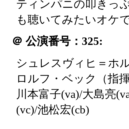
ティンパニの叩きっ
も聴いてみたいオケ
＠
公演番号：325:
シュレスヴィヒ＝ホ
ロルフ・ベック（指
川本富子(va)/大島亮(v
(vc)/池松宏(cb)