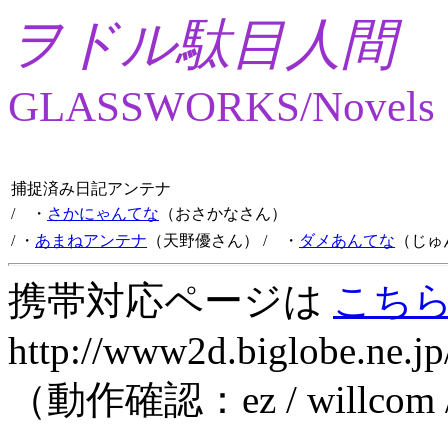
ヲドル駄目人間
GLASSWORKS/Novels
捕捉済み日記アンテナ
/ ・
さかにゃんてな
（おさかなさん）
/ ・
あまねアンテナ
（天野優さん）
/ ・
ダメあんてな
（じゅ
携帯対応ページは
こち
http://www2d.biglobe.ne.jp
（動作確認：ez / willcom 