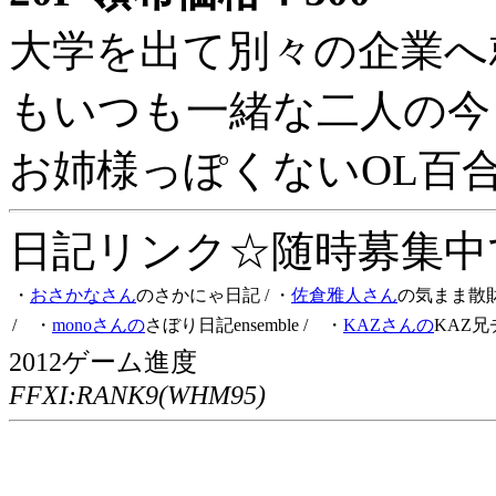
大学を出て別々の企業へ
もいつも一緒な二人の今
お姉様っぽくないOL百
日記リンク☆随時募集中です
・
おさかなさん
のさかにゃ日記
/ ・
佐倉雅人さん
の気まま散
/ ・
monoさんの
さぼり日記ensemble
/ ・
KAZさんの
KAZ兄
2012ゲーム進度
FFXI:RANK9(WHM95)