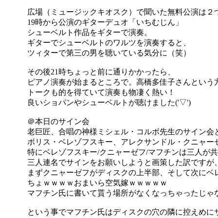
広場（ミュージックキオスク）で聞いた無料公演は２
19時から公演のギターデュオ「いちむじん」
シューベルト作品をギターで演奏。
ギターでシューベルトのワルツを演奏すると、
ツィターで第三の男を聴いている気分に（笑）
その後21時ちょっと前に通りかかったら、
ピアノ演奏が始まるところで。高橋多佳子さんという
トークも的を得ていて演奏も物凄く熱い！
良いショパンやシューベルトが聴けました('▽')
＠本日のサイン会
老巨匠、合唱の神様ミシェル・コルボ先生のサイン会
ボリス・ベレゾフスキー、アレクサンドル・クニャーゼ
特にベレゾフスキー/クニャーゼフ/マフチンは三人が
三人連名でサインをお願いしようと画策した訳ですが
まずクニャーゼフがディスクの上半部、そして次にベ
ちょｗｗｗｗおまいら空気嫁ｗｗｗｗｗ
マフチン氏に書いて貰う場所がなくなっちゃったじゃな
という事でマフチン氏はディスクの穴の隣に控えめにサ