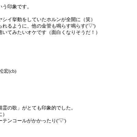
いう印象です。
ヤシイ挙動をしていたホルンが全開に（笑）
るように、他の金管も鳴らす鳴らす('▽')
聴いてみたいオケです（面白くなりそうだ！）
松宏(cb)
精霊の歌」がとても印象的でした。
に）
ンコールがかかったり('▽')