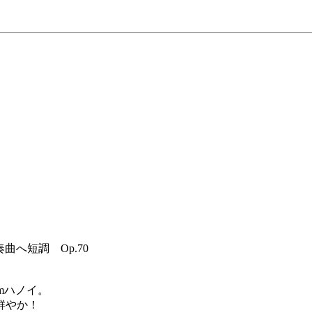
曲へ短調 Op.70
mハノイ。
鮮やか！