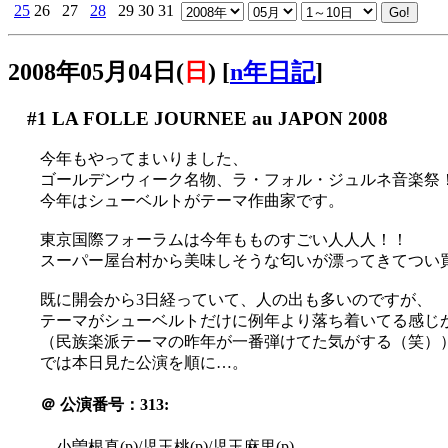
25
26
27
28
29
30
31
2008年05月04日(
日
)
[
n年日記
]
#1
LA FOLLE JOURNEE au JAPON 2008
今年もやってまいりました、
ゴールデンウィーク名物、ラ・フォル・ジュルネ音楽祭
今年はシューベルトがテーマ作曲家です。
東京国際フォーラムは今年もものすごい人人人！！
スーパー屋台村から美味しそうな匂いが漂ってきてつい買
既に開会から3日経っていて、人の出も多いのですが、
テーマがシューベルトだけに例年より落ち着いてる感じ
（民族楽派テーマの昨年が一番弾けてた気がする（笑）
では本日見た公演を順に…。
＠
公演番号：313:
小曽根真(p)/児玉桃(p)/児玉麻里(p)