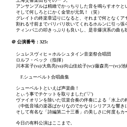
上海交響楽団もその一つ。
アンサンブルは精緻でかっちりした音を鳴らすオケと
そして何しろとにかく金管が元気！（笑）
グレイトの終楽章辺りになると、それまで何となくア
割れる寸前までバリバリ吹いてくれるホルンに引っ張られ
ティンパニの叩きっぷりも良いし、是非爆演系の曲も
＠
公演番号：325:
シュレスヴィヒ＝ホルシュタイン音楽祭合唱団
ロルフ・ベック（指揮）
川本富子(va)/大島亮(va)/向山佳絵子(vc)/藤森亮一(vc)/池
F.シューベルト合唱曲集
シューベルトといえば声楽曲！
とぃう事でチケットを取りました('▽')
ヴァイオリンを除いた弦楽合奏の伴奏による「水上の
（中低音域の楽器ばかりなのでかなりシリアスな響き
そして有名な「詩編第二十三番」の美しさに何度もカーテ
今日の有料公演はここまで。