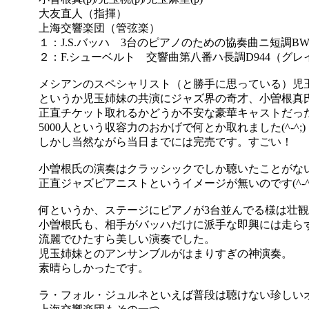
大友直人（指揮）
上海交響楽団（管弦楽）
１：J.S.バッハ 3台のピアノのための協奏曲ニ短調BWV
２：F.シューベルト 交響曲第八番ハ長調D944（グレ
メシアンのスペシャリスト（と勝手に思っている）児
というか児玉姉妹の共演にジャズ界の奇才、小曽根真
正直チケット取れるかどうか不安な豪華キャストだっ
5000人という収容力のおかげで何とか取れました(^-^;)
しかし当然ながら当日までには完売です。すごい！
小曽根氏の演奏はクラッシックでしか聴いたことがな
正直ジャズピアニストというイメージが無いのです(^-^;
何というか、ステージにピアノが3台並んでる様は壮
小曽根氏も、相手がバッハだけに派手な即興には走ら
流麗でひたすら美しい演奏でした。
児玉姉妹とのアンサンブルがはまりすぎの神演奏。
素晴らしかったです。
ラ・フォル・ジュルネといえば普段は聴けない珍しい