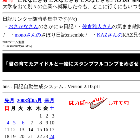
大学を出て別々の企業へ就職した今も、どこに行くにもいつ
日記リンク☆随時募集中です(^^;)
・
おさかなさん
のさかにゃ日記
/ ・
佐倉雅人さん
の気まま散
/ ・
monoさんの
さぼり日記ensemble
/ ・
KAZさんの
KAZ兄
2012ゲーム進度
FFXI:RANK9(WHM95)
hns - 日記自動生成システム - Version 2.10-pl1
先月
2008年05月
来月
日
月
火
水
木
金
土
1
2
3
4
5
6
7
8
9
10
11
12
13
14
15
16
17
18
19
20
21
22
23
24