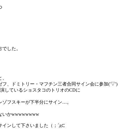
つ
方でした。
と、
フ、ドミトリー・マフチン三者合同サイン会に参加('▽')
共演しているショスタコのトリオのCDに
、
レゾフスキーが下半分にサイン…。
いかwwwwwwww
インして下さいました（；´д⊂