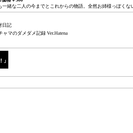
も一緒な二人の今までとこれからの物語。全然お姉様っぽくない
財日記
チャマのダメダメ記録 Ver.Hatena