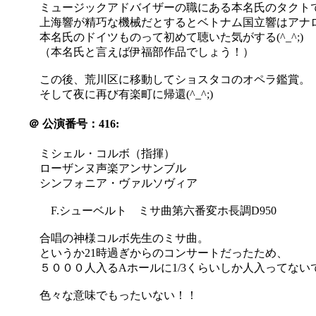
ミュージックアドバイザーの職にある本名氏のタクト
上海響が精巧な機械だとするとベトナム国立響はアナロ
本名氏のドイツものって初めて聴いた気がする(^_^;)
（本名氏と言えば伊福部作品でしょう！）
この後、荒川区に移動してショスタコのオペラ鑑賞。
そして夜に再び有楽町に帰還(^_^;)
＠
公演番号：416:
ミシェル・コルボ（指揮）
ローザンヌ声楽アンサンブル
シンフォニア・ヴァルソヴィア
F.シューベルト ミサ曲第六番変ホ長調D950
合唱の神様コルボ先生のミサ曲。
というか21時過ぎからのコンサートだったため、
５０００人入るAホールに1/3くらいしか人入ってない
色々な意味でもったいない！！