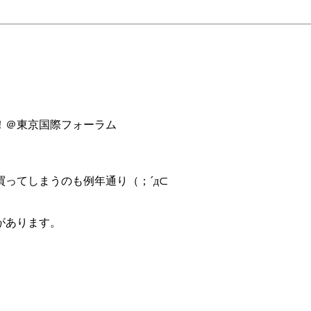
！＠東京国際フォーラム
ってしまうのも例年通り（；´д⊂
があります。
）