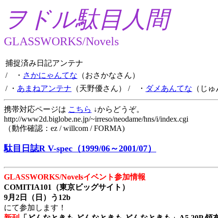
ヲドル駄目人間
GLASSWORKS/Novels
捕捉済み日記アンテナ
/ ・
さかにゃんてな
（おさかなさん）
/ ・
あまねアンテナ
（天野優さん）
/ ・
ダメあんてな
（じゅ
携帯対応ページは
こちら
↓からどうぞ。
http://www2d.biglobe.ne.jp/~irreso/neodame/hns/i/index.cgi
（動作確認：ez / willcom / FORMA)
駄目日誌R V-spec（1999/06～2001/07）
GLASSWORKS/Novelsイベント参加情報
COMITIA101（東京ビッグサイト）
9月2日（日）う12b
にて参加します！
新刊
「どんなときも どんなときも どんなときも」A5 20P 領布