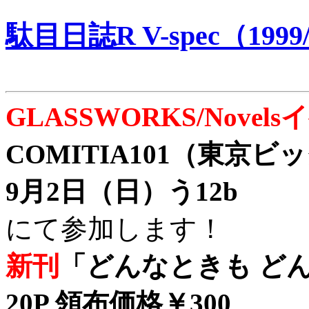
駄目日誌R V-spec（1999/
GLASSWORKS/Nove
COMITIA101（東京
9月2日（日）う12b
にて参加します！
新刊
「どんなときも どん
20P 領布価格￥300