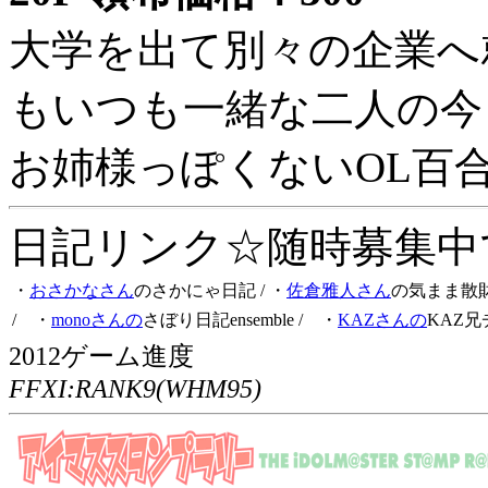
大学を出て別々の企業へ
もいつも一緒な二人の今
お姉様っぽくないOL百
日記リンク☆随時募集中です
・
おさかなさん
のさかにゃ日記
/ ・
佐倉雅人さん
の気まま散
/ ・
monoさんの
さぼり日記ensemble
/ ・
KAZさんの
KAZ兄
2012ゲーム進度
FFXI:RANK9(WHM95)