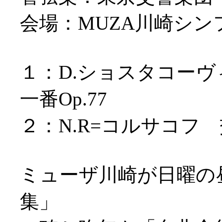
会場：MUZA川崎シ
１：D.ショスタコー
一番Op.77
２：N.R=コルサコフ 
ミューザ川崎が日曜の
集」