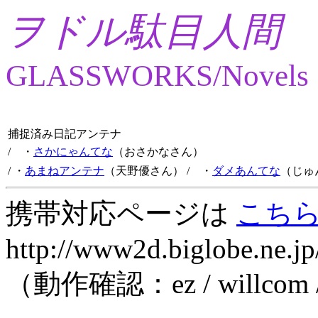
ヲドル駄目人間
GLASSWORKS/Novels
捕捉済み日記アンテナ
/ ・
さかにゃんてな
（おさかなさん）
/ ・
あまねアンテナ
（天野優さん）
/ ・
ダメあんてな
（じゅ
携帯対応ページは
こち
http://www2d.biglobe.ne.jp
（動作確認：ez / willcom 