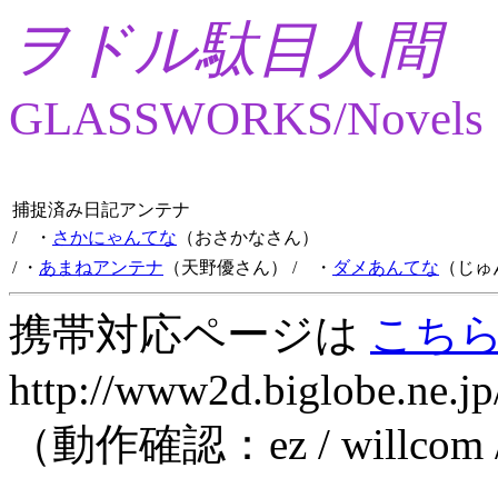
ヲドル駄目人間
GLASSWORKS/Novels
捕捉済み日記アンテナ
/ ・
さかにゃんてな
（おさかなさん）
/ ・
あまねアンテナ
（天野優さん）
/ ・
ダメあんてな
（じゅ
携帯対応ページは
こち
http://www2d.biglobe.ne.jp
（動作確認：ez / willcom 