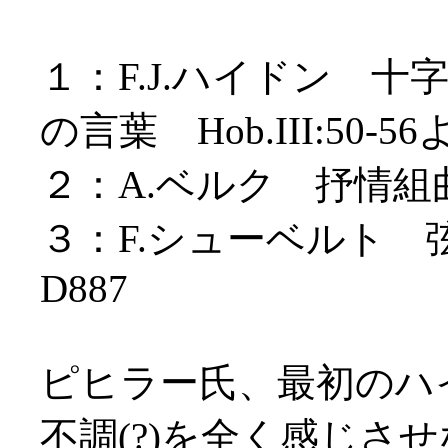
１：F.J.ハイドン 
の言葉 Hob.III:50-
２：A.ベルク 抒情組
３：F.シューベルト
D887
ピヒラー氏、最初のハ
不調(?)を全く感じさ