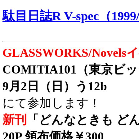
駄目日誌R V-spec（1999/
GLASSWORKS/Nove
COMITIA101（東京
9月2日（日）う12b
にて参加します！
新刊
「どんなときも どん
20P 領布価格￥300