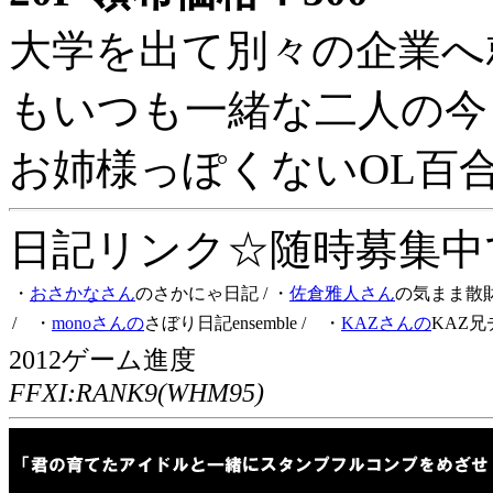
大学を出て別々の企業へ
もいつも一緒な二人の今
お姉様っぽくないOL百
日記リンク☆随時募集中です
・
おさかなさん
のさかにゃ日記
/ ・
佐倉雅人さん
の気まま散
/ ・
monoさんの
さぼり日記ensemble
/ ・
KAZさんの
KAZ兄
2012ゲーム進度
FFXI:RANK9(WHM95)