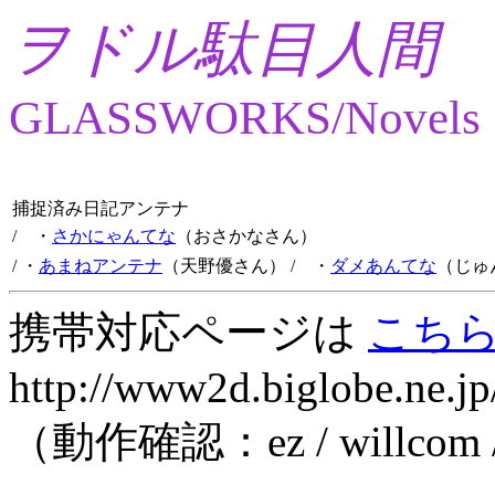
ヲドル駄目人間
GLASSWORKS/Novels
捕捉済み日記アンテナ
/ ・
さかにゃんてな
（おさかなさん）
/ ・
あまねアンテナ
（天野優さん）
/ ・
ダメあんてな
（じゅ
携帯対応ページは
こち
http://www2d.biglobe.ne.jp
（動作確認：ez / willcom 