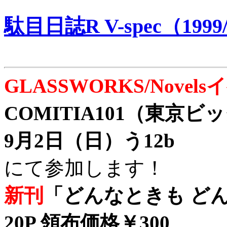
駄目日誌R V-spec（1999/
GLASSWORKS/Nove
COMITIA101（東京
9月2日（日）う12b
にて参加します！
新刊
「どんなときも どん
20P 領布価格￥300