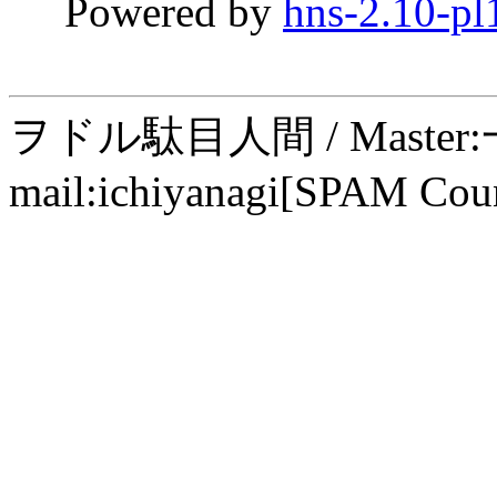
Powered by
hns-2.10-pl
ヲドル駄目人間 / Maste
mail:ichiyanagi[SPAM Cou