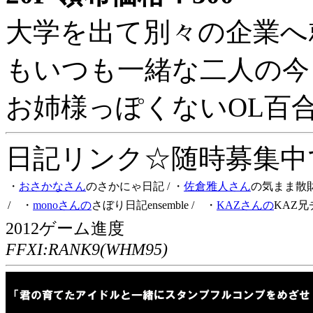
大学を出て別々の企業へ
もいつも一緒な二人の今
お姉様っぽくないOL百
日記リンク☆随時募集中です
・
おさかなさん
のさかにゃ日記
/ ・
佐倉雅人さん
の気まま散
/ ・
monoさんの
さぼり日記ensemble
/ ・
KAZさんの
KAZ兄
2012ゲーム進度
FFXI:RANK9(WHM95)