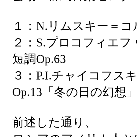
１：N.リムスキー＝コ
２：S.プロコフィエフ
短調Op.63
３：P.I.チャイコフス
Op.13「冬の日の幻想
前述した通り、