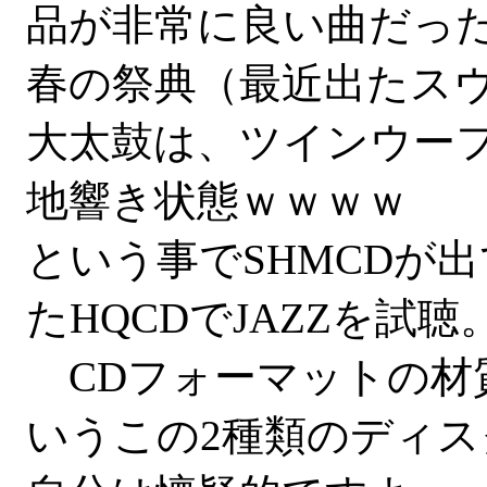
品が非常に良い曲だっ
春の祭典（最近出たスヴ
大太鼓は、ツインウー
地響き状態ｗｗｗｗ
という事でSHMCDが
たHQCDでJAZZを試聴
CDフォーマットの材
いうこの2種類のディ