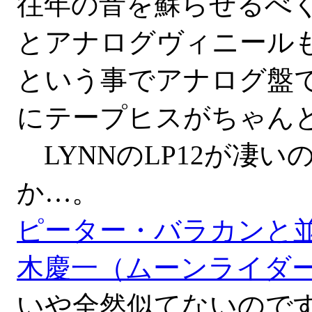
往年の音を蘇らせるべ
とアナログヴィニール
という事でアナログ盤
にテープヒスがちゃん
LYNNのLP12が凄
か…。
ピーター・バラカンと
木慶一（ムーンライダー
いや全然似てないので