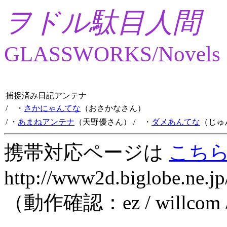
ヲドル駄目人間
GLASSWORKS/Novels
捕捉済み日記アンテナ
/ ・
さかにゃんてな
（おさかなさん）
/ ・
あまねアンテナ
（天野優さん）
/ ・
ダメあんてな
（じゅ
携帯対応ページは
こち
http://www2d.biglobe.ne.jp
（動作確認：ez / willcom 