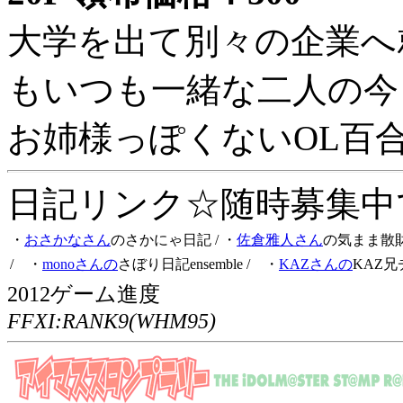
大学を出て別々の企業へ
もいつも一緒な二人の今
お姉様っぽくないOL百
日記リンク☆随時募集中です
・
おさかなさん
のさかにゃ日記
/ ・
佐倉雅人さん
の気まま散
/ ・
monoさんの
さぼり日記ensemble
/ ・
KAZさんの
KAZ兄
2012ゲーム進度
FFXI:RANK9(WHM95)