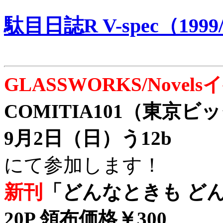
駄目日誌R V-spec（1999/
GLASSWORKS/Nove
COMITIA101（東京
9月2日（日）う12b
にて参加します！
新刊
「どんなときも どん
20P 領布価格￥300