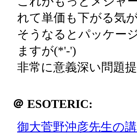
これがもっとメジャ
れて単価も下がる気
そうなるとパッケー
ますが(*'-')
非常に意義深い問題
＠
ESOTERIC:
御大菅野沖彦先生の講義