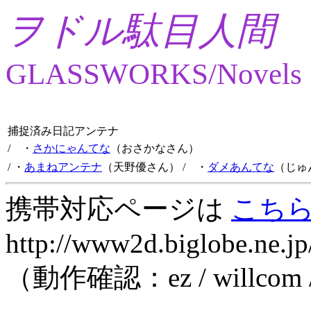
ヲドル駄目人間
GLASSWORKS/Novels
捕捉済み日記アンテナ
/ ・
さかにゃんてな
（おさかなさん）
/ ・
あまねアンテナ
（天野優さん）
/ ・
ダメあんてな
（じゅ
携帯対応ページは
こち
http://www2d.biglobe.ne.jp
（動作確認：ez / willcom 