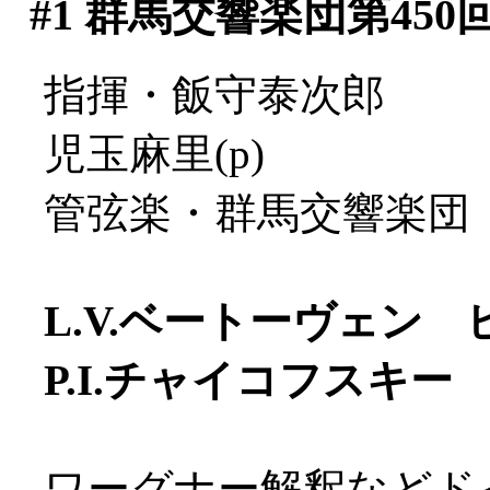
#1
群馬交響楽団第450
指揮・飯守泰次郎
児玉麻里(p)
管弦楽・群馬交響楽団
L.V.ベートーヴェン
P.I.チャイコフスキ
ワーグナー解釈などド