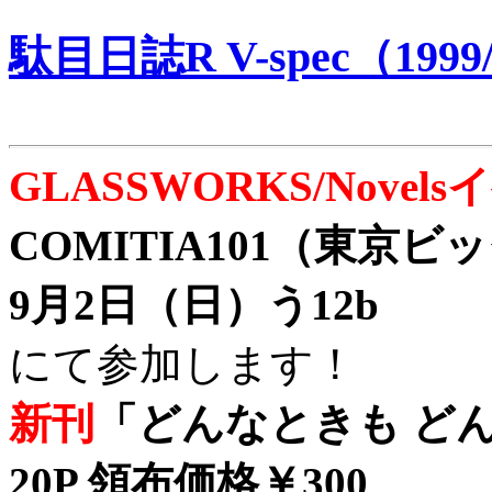
駄目日誌R V-spec（1999/
GLASSWORKS/Nove
COMITIA101（東京
9月2日（日）う12b
にて参加します！
新刊
「どんなときも どん
20P 領布価格￥300