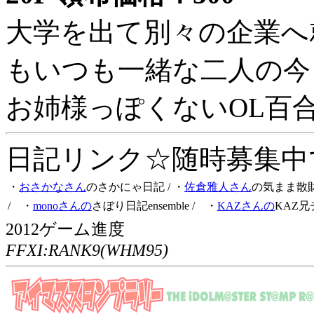
大学を出て別々の企業へ
もいつも一緒な二人の今
お姉様っぽくないOL百
日記リンク☆随時募集中です
・
おさかなさん
のさかにゃ日記
/ ・
佐倉雅人さん
の気まま散
/ ・
monoさんの
さぼり日記ensemble
/ ・
KAZさんの
KAZ兄
2012ゲーム進度
FFXI:RANK9(WHM95)