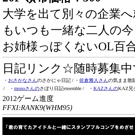
大学を出て別々の企業へ
もいつも一緒な二人の今
お姉様っぽくないOL百
日記リンク☆随時募集中です
・
おさかなさん
のさかにゃ日記
/ ・
佐倉雅人さん
の気まま散
/ ・
monoさんの
さぼり日記ensemble
/ ・
KAZさんの
KAZ兄
2012ゲーム進度
FFXI:RANK9(WHM95)