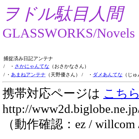
ヲドル駄目人間
GLASSWORKS/Novels
捕捉済み日記アンテナ
/ ・
さかにゃんてな
（おさかなさん）
/ ・
あまねアンテナ
（天野優さん）
/ ・
ダメあんてな
（じゅ
携帯対応ページは
こち
http://www2d.biglobe.ne.jp
（動作確認：ez / willcom 