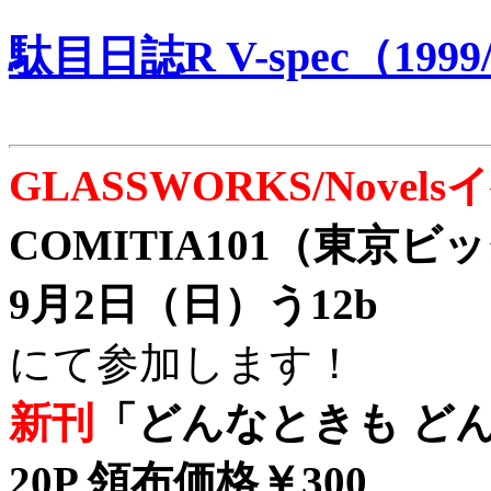
駄目日誌R V-spec（1999/
GLASSWORKS/Nove
COMITIA101（東京
9月2日（日）う12b
にて参加します！
新刊
「どんなときも どん
20P 領布価格￥300