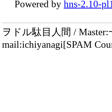
Powered by
hns-2.10-pl
ヲドル駄目人間 / Maste
mail:ichiyanagi[SPAM Cou