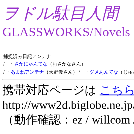
ヲドル駄目人間
GLASSWORKS/Novels
捕捉済み日記アンテナ
/ ・
さかにゃんてな
（おさかなさん）
/ ・
あまねアンテナ
（天野優さん）
/ ・
ダメあんてな
（じゅ
携帯対応ページは
こち
http://www2d.biglobe.ne.jp
（動作確認：ez / willcom 