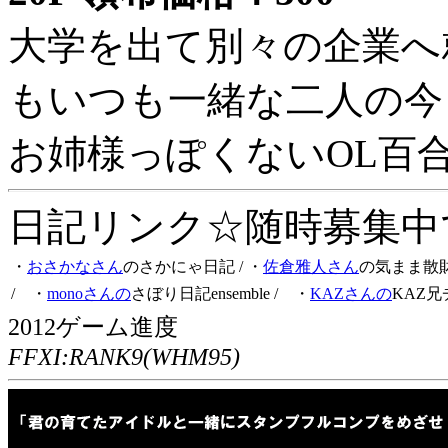
大学を出て別々の企業へ
もいつも一緒な二人の今
お姉様っぽくないOL百
日記リンク☆随時募集中です
・
おさかなさん
のさかにゃ日記
/ ・
佐倉雅人さん
の気まま散
/ ・
monoさんの
さぼり日記ensemble
/ ・
KAZさんの
KAZ兄
2012ゲーム進度
FFXI:RANK9(WHM95)