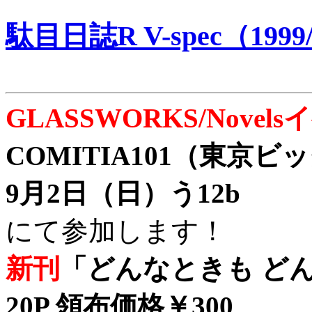
駄目日誌R V-spec（1999/
GLASSWORKS/Nove
COMITIA101（東京
9月2日（日）う12b
にて参加します！
新刊
「どんなときも どん
20P 領布価格￥300