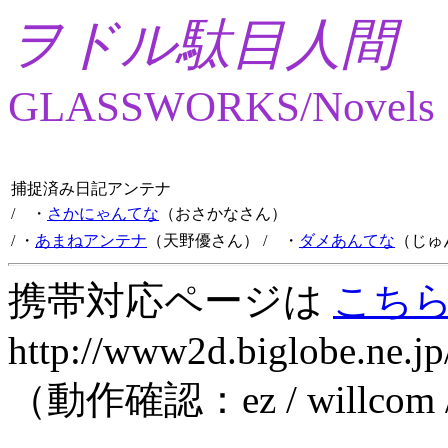
ヲドル駄目人間
GLASSWORKS/Novels
捕捉済み日記アンテナ
/ ・
さかにゃんてな
（おさかなさん）
/ ・
あまねアンテナ
（天野優さん）
/ ・
ダメあんてな
（じゅ
携帯対応ページは
こち
http://www2d.biglobe.ne.jp
（動作確認：ez / willcom 