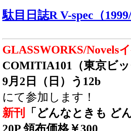
駄目日誌R V-spec（1999/
GLASSWORKS/Nove
COMITIA101（東京
9月2日（日）う12b
にて参加します！
新刊
「どんなときも どん
20P 領布価格￥300