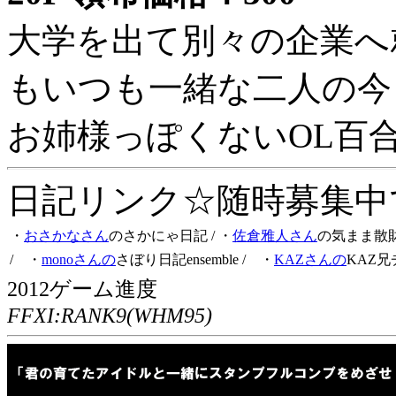
大学を出て別々の企業へ
もいつも一緒な二人の今
お姉様っぽくないOL百
日記リンク☆随時募集中です
・
おさかなさん
のさかにゃ日記
/ ・
佐倉雅人さん
の気まま散
/ ・
monoさんの
さぼり日記ensemble
/ ・
KAZさんの
KAZ兄
2012ゲーム進度
FFXI:RANK9(WHM95)