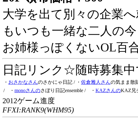
大学を出て別々の企業へ
もいつも一緒な二人の今
お姉様っぽくないOL百
日記リンク☆随時募集中です
・
おさかなさん
のさかにゃ日記
/ ・
佐倉雅人さん
の気まま散
/ ・
monoさんの
さぼり日記ensemble
/ ・
KAZさんの
KAZ兄
2012ゲーム進度
FFXI:RANK9(WHM95)