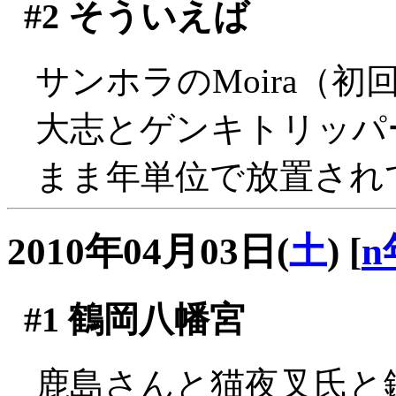
#2
そういえば
サンホラのMoira（初
大志とゲンキトリッパ
まま年単位で放置され
2010年04月03日(
土
)
[
n
#1
鶴岡八幡宮
鹿島さんと猫夜叉氏と