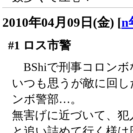
2010年04月09日(金)
[
n
#1
ロス市警
BShiで刑事コロンボ
いつも思うが敵に回した
ンボ警部…。
無害げに近づいて、犯
と追い詰めて行く様は圧