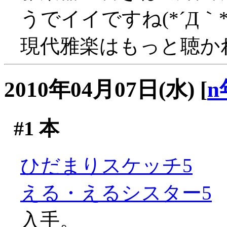
うでイイですね(*´Д｀*
現代雅楽はもっと聴か
2010年04月07日(水)
[
n
#1
本
ひだまりスケッチ5
える・えるシスター5
入手。