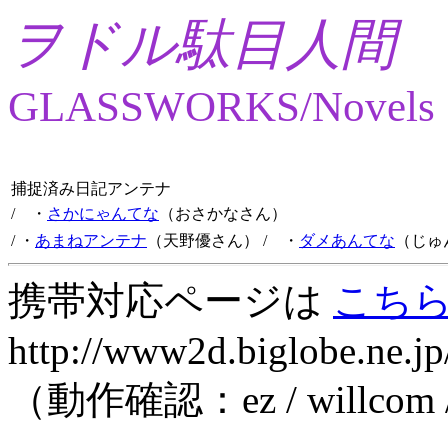
ヲドル駄目人間
GLASSWORKS/Novels
捕捉済み日記アンテナ
/ ・
さかにゃんてな
（おさかなさん）
/ ・
あまねアンテナ
（天野優さん）
/ ・
ダメあんてな
（じゅ
携帯対応ページは
こち
http://www2d.biglobe.ne.jp
（動作確認：ez / willcom 