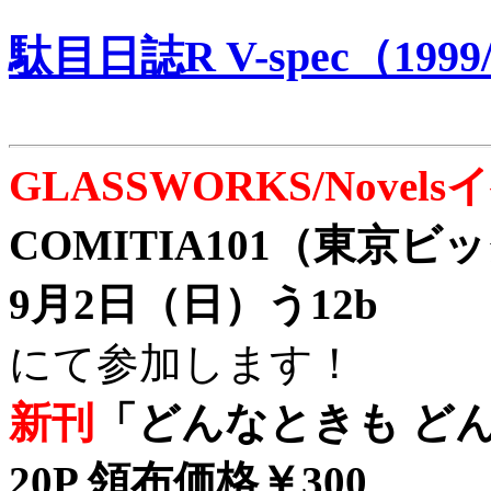
駄目日誌R V-spec（1999/
GLASSWORKS/Nove
COMITIA101（東京
9月2日（日）う12b
にて参加します！
新刊
「どんなときも どん
20P 領布価格￥300