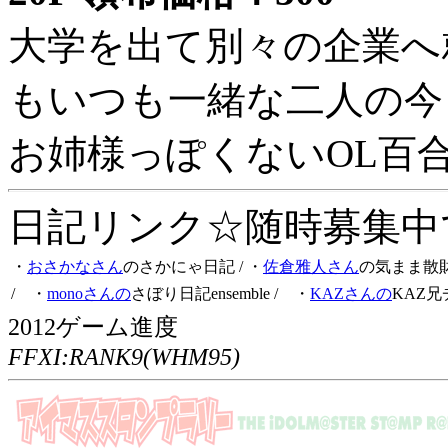
大学を出て別々の企業へ
もいつも一緒な二人の今
お姉様っぽくないOL百
日記リンク☆随時募集中です
・
おさかなさん
のさかにゃ日記
/ ・
佐倉雅人さん
の気まま散
/ ・
monoさんの
さぼり日記ensemble
/ ・
KAZさんの
KAZ兄
2012ゲーム進度
FFXI:RANK9(WHM95)