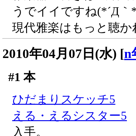
うでイイですね(*´Д｀*
現代雅楽はもっと聴か
2010年04月07日(水)
[
n
#1
本
ひだまりスケッチ5
える・えるシスター5
入手。