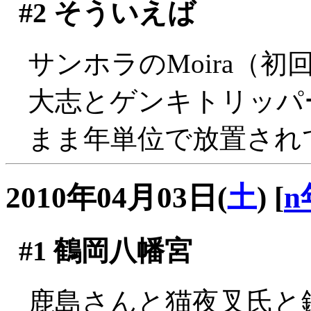
#2
そういえば
サンホラのMoira（初
大志とゲンキトリッパ
まま年単位で放置され
2010年04月03日(
土
)
[
n
#1
鶴岡八幡宮
鹿島さんと猫夜叉氏と