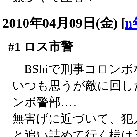
2010年04月09日(金)
[
n
#1
ロス市警
BShiで刑事コロンボ
いつも思うが敵に回した
ンボ警部…。
無害げに近づいて、犯
と追い詰めて行く様は圧