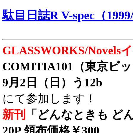
駄目日誌R V-spec（1999/
GLASSWORKS/Nove
COMITIA101（東京
9月2日（日）う12b
にて参加します！
新刊
「どんなときも どん
20P 領布価格￥300