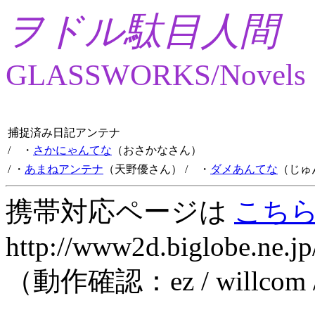
ヲドル駄目人間
GLASSWORKS/Novels
捕捉済み日記アンテナ
/ ・
さかにゃんてな
（おさかなさん）
/ ・
あまねアンテナ
（天野優さん）
/ ・
ダメあんてな
（じゅ
携帯対応ページは
こち
http://www2d.biglobe.ne.jp
（動作確認：ez / willcom 