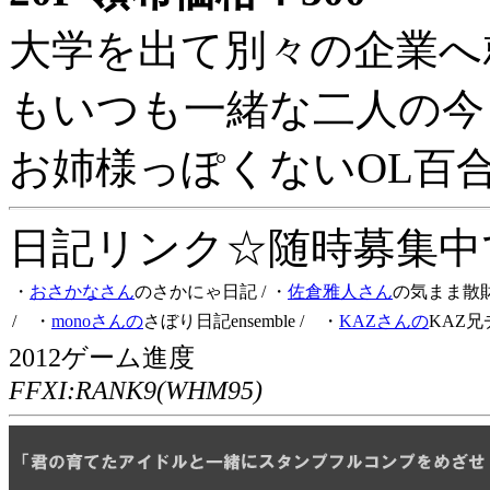
大学を出て別々の企業へ
もいつも一緒な二人の今
お姉様っぽくないOL百
日記リンク☆随時募集中です
・
おさかなさん
のさかにゃ日記
/ ・
佐倉雅人さん
の気まま散
/ ・
monoさんの
さぼり日記ensemble
/ ・
KAZさんの
KAZ兄
2012ゲーム進度
FFXI:RANK9(WHM95)