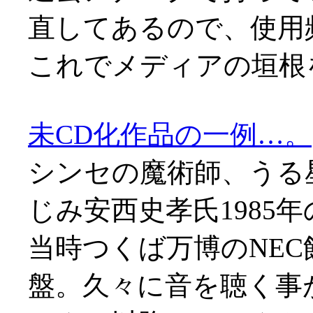
直してあるので、使用
これでメディアの垣根
未CD化作品の一例…。
シンセの魔術師、うる
じみ安西史孝氏1985
当時つくば万博のNE
盤。久々に音を聴く事