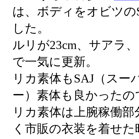
は、ボディをオビツの
した。
ルリが23cm、サアラ
で一気に更新。
リカ素体もSAJ（ス
ー）素体も良かったの
リカ素体は上腕稼働部
く市販の衣装を着せた