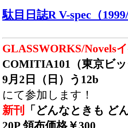
駄目日誌R V-spec（1999/
GLASSWORKS/Nove
COMITIA101（東京
9月2日（日）う12b
にて参加します！
新刊
「どんなときも どん
20P 領布価格￥300