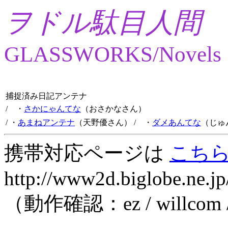
ヲドル駄目人間
GLASSWORKS/Novels
捕捉済み日記アンテナ
/ ・
さかにゃんてな
（おさかなさん）
/ ・
あまねアンテナ
（天野優さん）
/ ・
ダメあんてな
（じゅ
携帯対応ページは
こち
http://www2d.biglobe.ne.jp
（動作確認：ez / willcom 