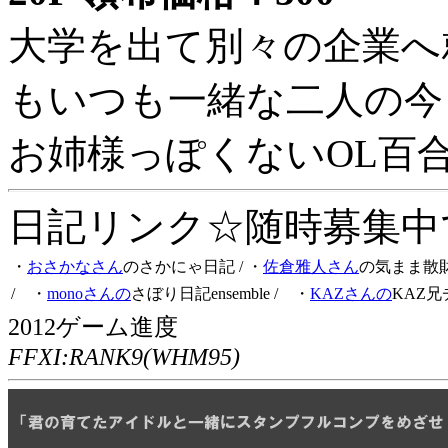
大学を出て別々の企業へ
もいつも一緒な二人の今
お姉様っぽくないOL百
日記リンク☆随時募集中です
・
おさかなさん
のさかにゃ日記
/ ・
佐倉雅人さん
の気まま散
/ ・
monoさんの
さぼり日記ensemble
/ ・
KAZさんの
KAZ兄
2012ゲーム進度
FFXI:RANK9(WHM95)