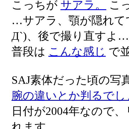
こっちが
サアラ。
こ
…サアラ、顎が隠れて
Д`)、後で撮り直すよ
普段は
こんな感じ
で
SAJ素体だった頃の写
腕の違いとか判るでし
日付が2004年なので
れます…。