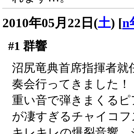
2010年05月22日(
土
)
[
n
#1
群響
沼尻竜典首席指揮者就
奏会行ってきました！
重い音で弾きまくるピ
が凄すぎるチャイコフ
キレキレの爆裂音響、