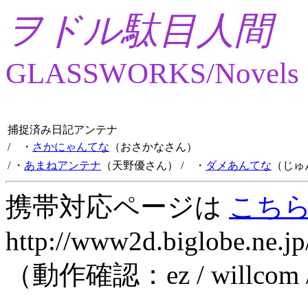
ヲドル駄目人間
GLASSWORKS/Novels
捕捉済み日記アンテナ
/ ・
さかにゃんてな
（おさかなさん）
/ ・
あまねアンテナ
（天野優さん）
/ ・
ダメあんてな
（じゅ
携帯対応ページは
こち
http://www2d.biglobe.ne.jp
（動作確認：ez / willcom 