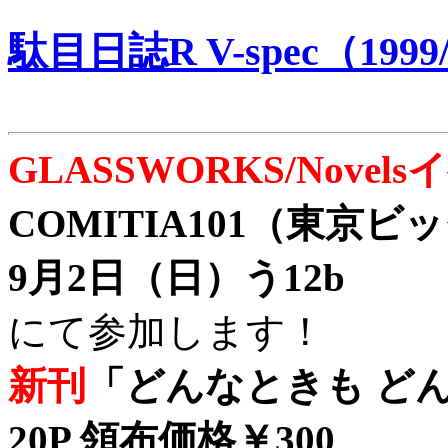
駄目日誌R V-spec（1999/
GLASSWORKS/Nove
COMITIA101（東京
9月2日（日）う12b
にて参加します！
新刊
「どんなときも どん
20P 領布価格￥300