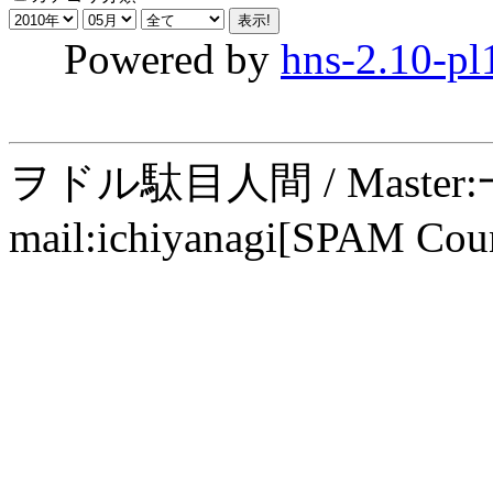
Powered by
hns-2.10-pl
ヲドル駄目人間 / Maste
mail:ichiyanagi[SPAM Cou