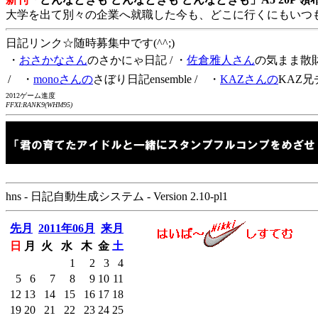
大学を出て別々の企業へ就職した今も、どこに行くにもいつ
日記リンク☆随時募集中です(^^;)
・
おさかなさん
のさかにゃ日記
/ ・
佐倉雅人さん
の気まま散
/ ・
monoさんの
さぼり日記ensemble
/ ・
KAZさんの
KAZ兄
2012ゲーム進度
FFXI:RANK9(WHM95)
hns - 日記自動生成システム - Version 2.10-pl1
先月
2011年06月
来月
日
月
火
水
木
金
土
1
2
3
4
5
6
7
8
9
10
11
12
13
14
15
16
17
18
19
20
21
22
23
24
25