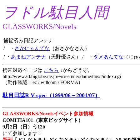
ヲドル駄目人間
GLASSWORKS/Novels
捕捉済み日記アンテナ
/ ・
さかにゃんてな
（おさかなさん）
/ ・
あまねアンテナ
（天野優さん）
/ ・
ダメあんてな
（じゅ
携帯対応ページは
こちら
↓からどうぞ。
http://www2d.biglobe.ne.jp/~irreso/neodame/hns/i/index.cgi
（動作確認：ez / willcom / FORMA)
駄目日誌R V-spec（1999/06～2001/07）
GLASSWORKS/Novelsイベント参加情報
COMITIA101（東京ビッグサイト）
9月2日（日）う12b
にて参加します！
新刊
「どんなときも どんなときも どんなときも」A5 20P 領布