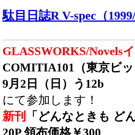
駄目日誌R V-spec（1999/
GLASSWORKS/Nove
COMITIA101（東京
9月2日（日）う12b
にて参加します！
新刊
「どんなときも どん
20P 領布価格￥300