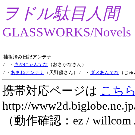
ヲドル駄目人間
GLASSWORKS/Novels
捕捉済み日記アンテナ
/ ・
さかにゃんてな
（おさかなさん）
/ ・
あまねアンテナ
（天野優さん）
/ ・
ダメあんてな
（じゅ
携帯対応ページは
こち
http://www2d.biglobe.ne.jp
（動作確認：ez / willcom 