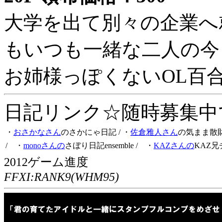
大学を出て別々の企業へ
もいつも一緒な二人の今
お姉様っぽくないOL百
日記リンク☆随時募集中です
・
おさかなさん
のさかにゃ日記
/ ・
佐倉雅人さん
の気まま散
/ ・
monoさんの
さぼり日記ensemble
/ ・
KAZさんの
KAZ兄
2012ゲーム進度
FFXI:RANK9(WHM95)