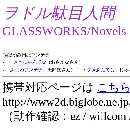
ヲドル駄目人間
GLASSWORKS/Novels
捕捉済み日記アンテナ
/ ・
さかにゃんてな
（おさかなさん）
/ ・
あまねアンテナ
（天野優さん）
/ ・
ダメあんてな
（じゅ
携帯対応ページは
こち
http://www2d.biglobe.ne.jp
（動作確認：ez / willcom 