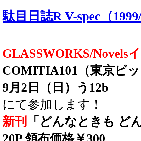
駄目日誌R V-spec（1999/
GLASSWORKS/Nove
COMITIA101（東京
9月2日（日）う12b
にて参加します！
新刊
「どんなときも どん
20P 領布価格￥300