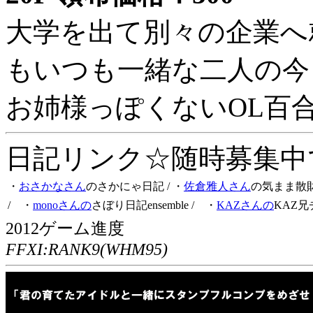
大学を出て別々の企業へ
もいつも一緒な二人の今
お姉様っぽくないOL百
日記リンク☆随時募集中です
・
おさかなさん
のさかにゃ日記
/ ・
佐倉雅人さん
の気まま散
/ ・
monoさんの
さぼり日記ensemble
/ ・
KAZさんの
KAZ兄
2012ゲーム進度
FFXI:RANK9(WHM95)