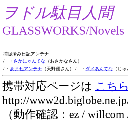
ヲドル駄目人間
GLASSWORKS/Novels
捕捉済み日記アンテナ
/ ・
さかにゃんてな
（おさかなさん）
/ ・
あまねアンテナ
（天野優さん）
/ ・
ダメあんてな
（じゅ
携帯対応ページは
こち
http://www2d.biglobe.ne.jp
（動作確認：ez / willcom 