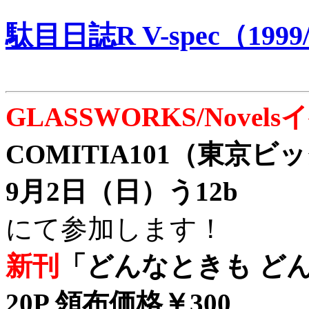
駄目日誌R V-spec（1999/
GLASSWORKS/Nove
COMITIA101（東京
9月2日（日）う12b
にて参加します！
新刊
「どんなときも どん
20P 領布価格￥300