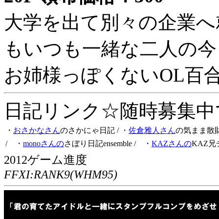
大学を出て別々の企業へ
もいつも一緒な二人の今
お姉様っぽくないOL百
日記リンク☆随時募集中です
・
おさかなさん
のさかにゃ日記
/ ・
佐倉雅人さん
の気まま散
/ ・
monoさんの
さぼり日記ensemble
/ ・
KAZさんの
KAZ兄
2012ゲーム進度
FFXI:RANK9(WHM95)