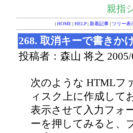
親指
|
HOME
|
HELP
|
新着記事
|
ツリー表
268. 取消キーで書き
投稿者：森山 将之 2005/04/1
次のような HTML
ィスク上に作成して
表示させて入力フォーム
ーを押してみると、