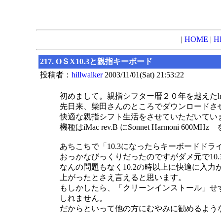
|
HOME
|
H
217. OＳX10.3と親指キーボード
投稿者：
hillwalker
2003/11/01(Sat) 21:53:22
初めまして。親指シフター暦２０年を越えたhill
先日来、柴田さんのところでダウンロードさせていただ
快適な親指シフト生活をさせていただいてい
機種はiMac rev.B にSonnet Harmoni 60
あちこちで「10.3になったらキーボードド
おっかなびっくりだったのですがダメ元で10
なんの問題もなく10.2の時以上に快適に入
上がったとさえ言えると思います。
もしかしたら、「クリーンインストール」せ
しれません。
だからといって他の方にむやみに勧めるよう