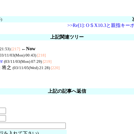
)
>>Re[1]: OＳX10.3と親指キ
上記関連ツリー
←Now
 21:53)
[217]
03/11/03(Mon) 00:43)
[218]
er
(03/11/03(Mon) 07:29)
[219]
山 将之
(03/11/05(Wed) 21:28)
[220]
上記の記事へ返信
行を入れて下さい)