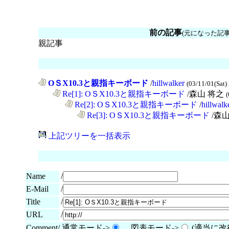
前の記事
(元になった記事
親記事
OＳX10.3と親指キーボード
/
hillwalker
(03/11/01(Sat)
......
Re[1]: OＳX10.3と親指キーボード
/森山 将之
(
............
Re[2]: OＳX10.3と親指キーボード
/
hillwalk
..................
Re[3]: OＳX10.3と親指キーボード
/森
上記ツリーを一括表示
Name
/
E-Mail
/
/
Title
URL
/
Comment/ 通常モード->
図表モード->
(適当に改