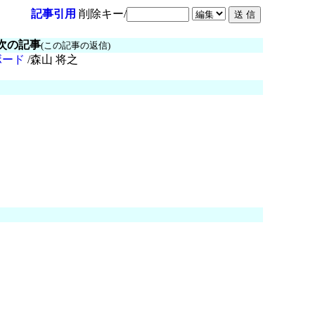
記事引用
削除キー/
次の記事
(この記事の返信)
ーボード
/森山 将之