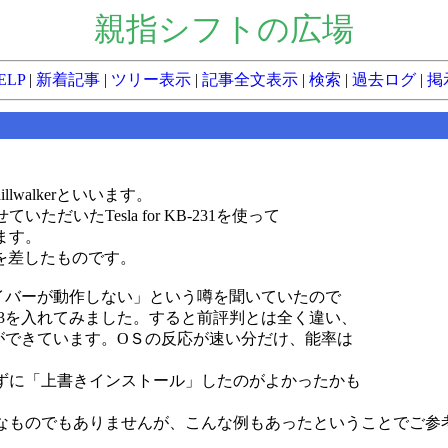
親指シフトの広場
ELP
|
新着記事
|
ツリー表示
|
記事全文表示
|
検索
|
過去ログ
|
掲
walkerといいます。
いたTesla for KB-231を使って
ます。
0MHz を差したものです。
ライバーが動作しない」という噂を聞いていたので
.3を入れてみました。すると前評判とは全く違い、
力ができています。OＳの反応が速い分だけ、能率は
ずに「上書きインストール」したのがよかったかも
なものでもありませんが、こんな例もあったということでご参