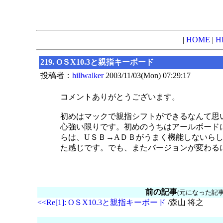
|
HOME
|
H
219. OＳX10.3と親指キーボード
投稿者：
hillwalker
2003/11/03(Mon) 07:29:17
コメントありがとうございます。
初めはマックで親指シフトができるなんて思
心強い限りです。初めのうちはアールボード
らは、UＳＢ→AＤＢがうまく機能しないら
た感じです。でも、またバージョンが変わる
前の記事
(元になった記事
<<Re[1]: OＳX10.3と親指キーボード
/森山 将之