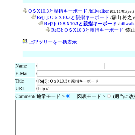
OＳX10.3と親指キーボード
/
hillwalker
(03/11/01(Sat)
......
Re[1]: OＳX10.3と親指キーボード
/森山 将之
(
............
Re[2]: OＳX10.3と親指キーボード
/
hillwalk
..................
Re[3]: OＳX10.3と親指キーボード
/森
上記ツリーを一括表示
Name
/
E-Mail
/
/
Title
URL
/
Comment/ 通常モード->
図表モード->
(適当に改