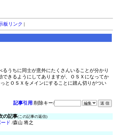
示板リンク
|
べるうちに同士が意外にたくさんいることが分かり
動できるようにしてありますが、ＯＳＸになってか
やっとＯＳＸをメインにすることに踏ん切りがつい
記事引用
削除キー/
次の記事
(この記事の返信)
ーボード
/森山 将之