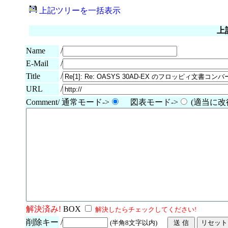
上記ツリーを一括表示
上
Name
/
E-Mail
/
/
Title
URL
/
Comment/ 通常モード->
図表モード->
(適当に改
解決済み!
BOX
解決したらチェックしてください!
削除キー
/
(半角8文字以内)