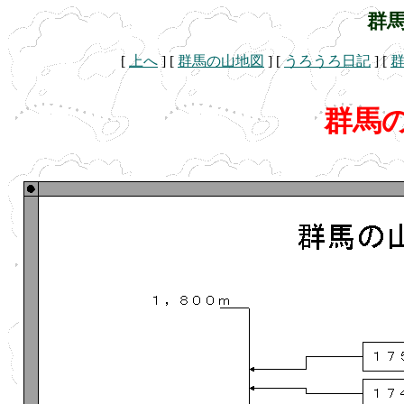
群
[
上へ
]
[
群馬の山地図
]
[
うろうろ日記
]
[
群馬