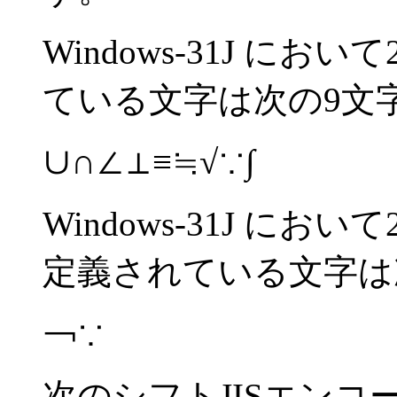
Windows-31J に
ている文字は次の9文
∪∩∠⊥≡≒√∵∫
Windows-31J にお
定義されている文字は
￢∵
次のシフトJISエン