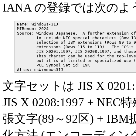
IANA の登録では次の
Name: Windows-31J

MIBenum: 2024

Source: Windows Japanese.  A further extension of
        to include NEC special characters (Row 13
        selection of IBM extensions (Rows 89 to 9
        extensions (Rows 115 to 119).  The CCS's a
        JIS X0201:1997, JIS X0208:1997, and these
        This charset can be used for the top-leve
        but it is of limited or specialized use (
        PCL Symbol Set id: 19K

文字セットは JIS X 020
JIS X 0208:1997 + N
張文字(89～92区) + IB
化方法 (エンコーディング