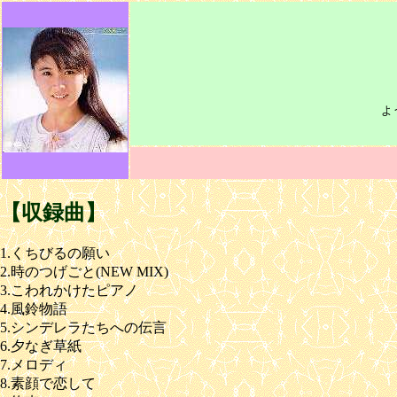
よ
【収録曲】
1.くちびるの願い
2.時のつげごと(NEW MIX)
3.こわれかけたピアノ
4.風鈴物語
5.シンデレラたちへの伝言
6.夕なぎ草紙
7.メロディ
8.素顔で恋して