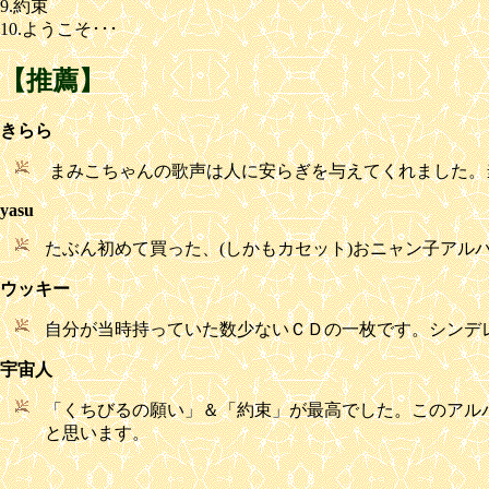
9.約束
10.ようこそ･･･
【推薦】
きらら
まみこちゃんの歌声は人に安らぎを与えてくれました。当
yasu
たぶん初めて買った、(しかもカセット)おニャン子アル
ウッキー
自分が当時持っていた数少ないＣＤの一枚です。シンデ
宇宙人
「くちびるの願い」＆「約束」が最高でした。このアル
と思います。