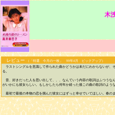
木
レビュー
（「特選 今月の一枚」 99年4月 ピックアップ）
ラストシングルを意識して作られた曲かどうかは未だにわからないが、そ
る。
昔、好きだった人を思い出して、、、なんていう内容の歌詞はふつうなん
がいかにも彼女らしい。もしかしたら何年か経った後この曲の歌詞のよう
最初で最後の本物の恋を掴んだ彼女にはずっと幸せでいてほしい。春のまど