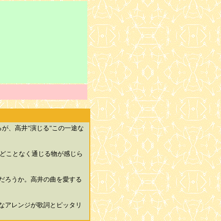
が、高井"演じる"この一途な
にどことなく通じる物が感じら
だろうか。高井の曲を愛する
なアレンジが歌詞とピッタリ