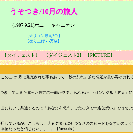
うそつき/10月の旅人
(1987.9.21)ポニー･キャニオン
【オリコン最高2位】
【売り上げ6.6万枚】
】
【ダイジェスト1】
【ダイジェスト2】
【PICTURE】
の曲は9月に発売された事もあって「秋の別れ」的な情景が思い浮かばれる
。
つき」ではまた違った高井の一面が見受けられるが、3rdシングル「約束」
曲において共通するのは「あなたを想う、ひたむきで一途な想い」ではない
用しているが、こちらも、迫る夕暮れにせつなさのスピードを促すかのよう
物だったと信じたい、、、。【Yuusuke】