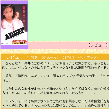
【レビュー
レビュー
（「特選 今月の一枚」 98年9月 ピックアップ）
なんとなく、高井には秋のイメージが似合うような気がする。もっとも、こ
想いには、せつなさの中にもドラマティックな別れの瞬間が伝わってくる
前作、「情熱れいんぼぅ」では、明るくポップな"元気な女の子"、「うそ
れる。
しかしこの２面性がまったく別物かというと、そうではなく、高井が歌う
方は、たぶんこの辺りに共感を覚えるのではないだろうか、、、。
アレンジャーには高井サウンドでは既にお馴染みとなった清水信之氏を起
とマッチしている。「あなたの他には愛せないのに、、、」純粋な気持ちは本