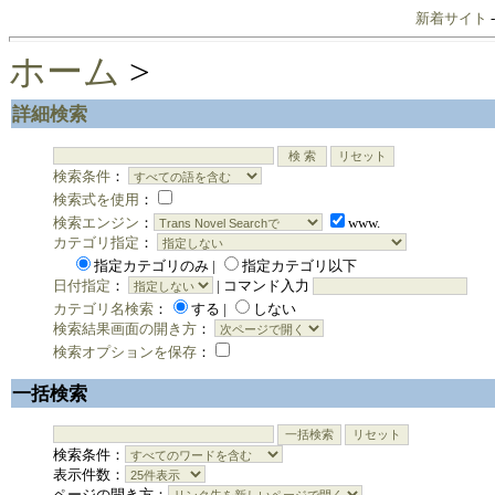
新着サイト
ホーム
>
詳細検索
検索条件
：
検索式を使用
：
検索エンジン
：
www.
カテゴリ指定
：
指定カテゴリのみ |
指定カテゴリ以下
日付指定
：
| コマンド入力
カテゴリ名検索
：
する |
しない
検索結果画面の開き方
：
検索オプションを保存
：
一括検索
検索条件：
表示件数：
ページの開き方：