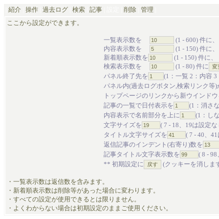
|
紹介
|
操作
|
過去ログ
|
検索
|
記事
|
設定
|
削除
|
管理
|
ここから設定ができます。
一覧表示数を
(1 - 600) 件に、
内容表示数を
(1 - 150) 件に、
新着順表示数を
(1 - 150) 件に、
検索表示数を
(1 - 80) 件に
パネル終了先を
(1：一覧 2：内容 
パネル内(過去ログボタン,検索リンク等
トップページのリンクから新ウインドウ
記事の一覧で日付表示を
(1：消さな
内容表示で名前部分を上に
(1：し
文字サイズを
( 7 - 18、19は設定な
タイトル文字サイズを
( 7 - 40
返信記事のインデント(右寄り)数を
記事タイトル文字表示数を
( 8 
** 初期設定に
(クッキーを消します)
・一覧表示数は返信数を含みます。
・新着順表示数は削除等があった場合に変わります。
・すべての設定が使用できるとは限りません。
・よくわからない場合は初期設定のままご使用ください。