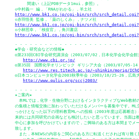
　　　間違い（上記PDBデータ1mui，参照）。

http://www.bk1.co.jp/cgi-bin/srch/srch_detail.cgi?
http://www.bk1.co.jp/cgi-bin/srch/srch_detail.cgi?
http://www.bk1.co.jp/cgi-bin/srch/srch_detail.cgi?
- - - - - - - - - - - - - - - - - - - - - - - - - 
◆学会・研究会などの情報◆

◎第233回CBI学会研究講演会（2003/07/02，日本化学会化学会館）
http://www.cbi.or.jp/
◎第35回　国際化学オリンピック ギリシア大会（2003/07/05-1
http://www.res.titech.ac.jp/~shinkin/morig/ICh
◎日本コンピュータ化学会2003秋季年会（2003/10/25-26，広島大
http://www.qulis.org/sccj2003/
- - - - - - - - - - - - - - - - - - - - - - - - - 
★ご案内★

　本MLでは，化学・生物分野におけるインタラクティブなWeb教材の
の集積と情報交換に加わっていただけるメンバーを募集中です。ML立
っかけとなった以下の理科教育MLへの投稿（2003年度は応募断念）
来的には共同研究の企画なども検討したいと思っています。当面は教
中心に参加を呼びかけていますので，ご興味のある方は本間までメー
致します。

　また，本NEWSの内容をご関心のある方に転送くだされば有り難く