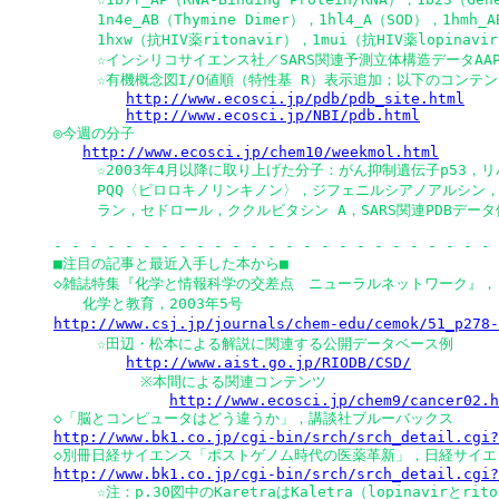
　　　1n4e_AB（Thymine Dimer），1hl4_A（SOD），1hmh_A
　　　1hxw（抗HIV薬ritonavir），1mui（抗HIV薬lopinavir
　　　☆インシリコサイエンス社／SARS関連予測立体構造データAAP13
　　　☆有機概念図I/O値順（特性基 R）表示追加；以下のコンテン
http://www.ecosci.jp/pdb/pdb_site.html
http://www.ecosci.jp/NBI/pdb.html
◎今週の分子

http://www.ecosci.jp/chem10/weekmol.html
　　　☆2003年4月以降に取り上げた分子：がん抑制遺伝子p53，リ
　　　PQQ〈ピロロキノリンキノン〉，ジフェニルシアノアルシン，
　　　ラン，セドロール，ククルビタシン A，SARS関連PDBデータ例（
- - - - - - - - - - - - - - - - - - - - - - - - - 
■注目の記事と最近入手した本から■

◇雑誌特集『化学と情報科学の交差点　ニューラルネットワーク』，

http://www.csj.jp/journals/chem-edu/cemok/51_p278-
　　　☆田辺・松本による解説に関連する公開データベース例

http://www.aist.go.jp/RIODB/CSD/
　　　　　　※本間による関連コンテンツ

http://www.ecosci.jp/chem9/cancer02.h
http://www.bk1.co.jp/cgi-bin/srch/srch_detail.cgi?
http://www.bk1.co.jp/cgi-bin/srch/srch_detail.cgi?

　　　☆注：p.30図中のKaretraはKaletra（lopinavirとrit