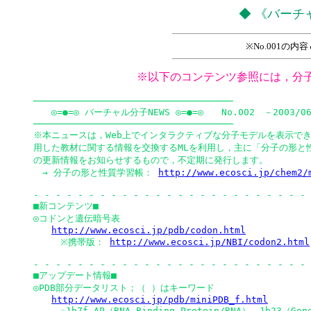
◆ 《バーチャ
※No.001の
※以下のコンテンツ参照には，分
────────────────────────────────────

　　◎=●=◎ バーチャル分子NEWS ◎=●=◎　　No.002　－2003/06
────────────────────────────────────

※本ニュースは，Web上でインタラクティブな分子モデルを表示でき
用した教材に関する情報を交換するMLを利用し，主に「分子の形と性
の更新情報をお知らせするもので，不定期に発行します。

　→ 分子の形と性質学習帳： 
http://www.ecosci.jp/chem2/
- - - - - - - - - - - - - - - - - - - - - - - - - 
■新コンテンツ■

◎コドンと遺伝暗号表

http://www.ecosci.jp/pdb/codon.html
　　　※携帯版： 
http://www.ecosci.jp/NBI/codon2.html
- - - - - - - - - - - - - - - - - - - - - - - - - 
■アップデート情報■

◎PDB部分データリスト；（ ）はキーワード

http://www.ecosci.jp/pdb/miniPDB_f.html
　　　☆1b7f_AP（RNA-Binding Protein/RNA），1b23（Gene