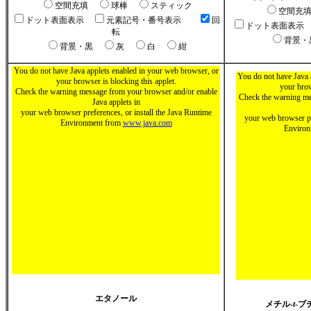
空間充填
球棒
スティック
空間充
ドット表面表示
元素記号・番号表示
回
ドット表面表示
転
背景
背景・黒
灰
白
紺
You do not have Java applets enabled in your web browser, or
You do not have Java 
your browser is blocking this applet.
your brow
Check the warning message from your browser and/or enable
Check the warning me
Java applets in
your web browser preferences, or install the Java Runtime
your web browser pr
Environment from
www.java.com
Enviro
エタノール
メチル-
t
-ブ