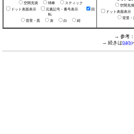
空間充填
球棒
スティック
空間充
ドット表面表示
元素記号・番号表示
回
ドット表面表示
転
背景
背景・黒
灰
白
紺
→ 参考
→ 続きは
04(b)