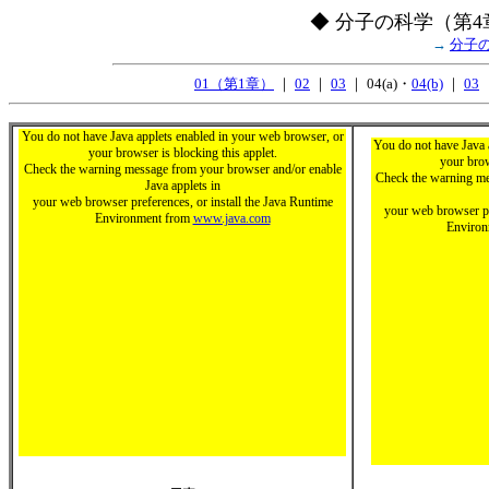
◆ 分子の科学（第4
→
分子
01（第1章）
｜
02
｜
03
｜ 04(a)・
04(b)
｜
03
You do not have Java applets enabled in your web browser, or
You do not have Java 
your browser is blocking this applet.
your brow
Check the warning message from your browser and/or enable
Check the warning me
Java applets in
your web browser preferences, or install the Java Runtime
your web browser pr
Environment from
www.java.com
Enviro