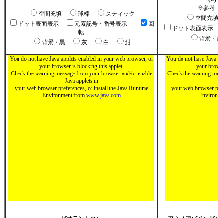
※参考
空間充填
球棒
スティック
空間充
ドット表面表示
元素記号・番号表示
回
ドット表面表示
転
背景
背景・黒
灰
白
紺
You do not have Java applets enabled in your web browser, or
You do not have Java 
your browser is blocking this applet.
your brow
Check the warning message from your browser and/or enable
Check the warning me
Java applets in
your web browser preferences, or install the Java Runtime
your web browser pr
Environment from
www.java.com
Enviro