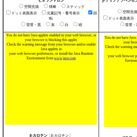
ビオラントロン
p
-アミノアゾベンゼ
空間充填
球棒
スティック
空間充
ドット表面表示
元素記号・番号表示
回
転
ドット表面表示
背景・黒
灰
白
紺
背景
You do not have Java applets enabled in your web browser, or
You do not have Java 
your browser is blocking this applet.
your brow
Check the warning message from your browser and/or enable
Check the warning me
Java applets in
your web browser preferences, or install the Java Runtime
your web browser pr
Environment from
www.java.com
Enviro
β-カロテン
〔β-カロチン〕