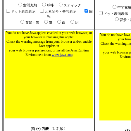
空間充填
球棒
スティック
空間充
ドット表面表示
元素記号・番号表示
回
ドット表面表示
転
背景
背景・黒
灰
白
紺
You do not have Java applets enabled in your web browser, or
You do not have Java 
your browser is blocking this applet.
your brow
Check the warning message from your browser and/or enable
Check the warning me
Java applets in
your web browser preferences, or install the Java Runtime
your web browser pr
Environment from
www.java.com
Enviro
(
S
)-(+)-乳酸
〔L-乳酸〕
(
R
)