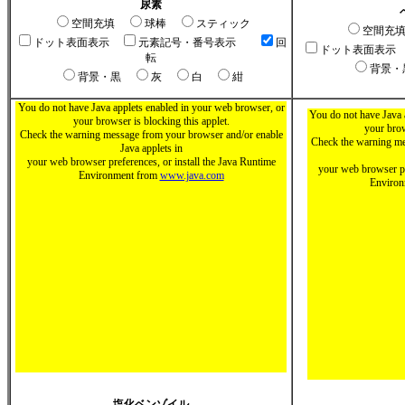
尿素
空間充填
球棒
スティック
空間充
ドット表面表示
元素記号・番号表示
回
ドット表面表示
転
背景
背景・黒
灰
白
紺
You do not have Java applets enabled in your web browser, or
You do not have Java 
your browser is blocking this applet.
your brow
Check the warning message from your browser and/or enable
Check the warning me
Java applets in
your web browser preferences, or install the Java Runtime
your web browser pr
Environment from
www.java.com
Enviro
塩化ベンゾイル