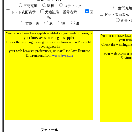
空間充填
球棒
スティック
空間充
ドット表面表示
元素記号・番号表示
回
ドット表面表示
転
背景
背景・黒
灰
白
紺
You do not have Java applets enabled in your web browser, or
You do not have Java 
your browser is blocking this applet.
your brow
Check the warning message from your browser and/or enable
Check the warning me
Java applets in
your web browser preferences, or install the Java Runtime
your web browser pr
Environment from
www.java.com
Enviro
フェノール