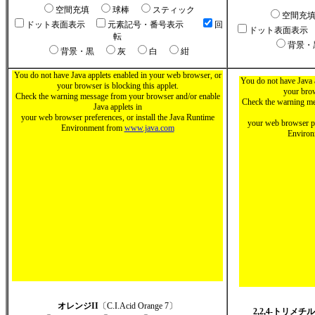
空間充填
球棒
スティック
空間充
ドット表面表示
元素記号・番号表示
回
ドット表面表示
転
背景
背景・黒
灰
白
紺
You do not have Java applets enabled in your web browser, or
You do not have Java 
your browser is blocking this applet.
your brow
Check the warning message from your browser and/or enable
Check the warning me
Java applets in
your web browser preferences, or install the Java Runtime
your web browser pr
Environment from
www.java.com
Enviro
オレンジII
〔C.I.Acid Orange 7〕
2,2,4-トリメ