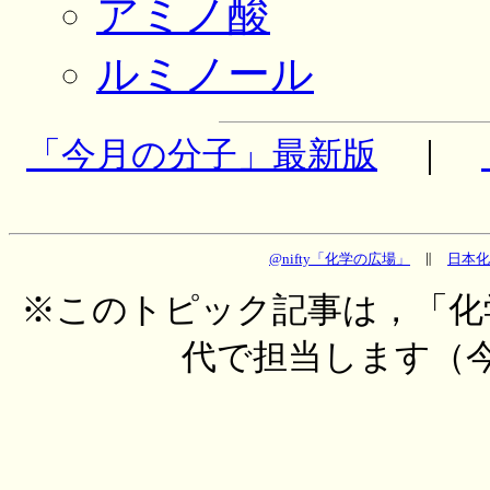
アミノ酸
ルミノール
「今月の分子」最新版
｜
@nifty「化学の広場」
∥
日本化
※このトピック記事は，「化
代で担当します（