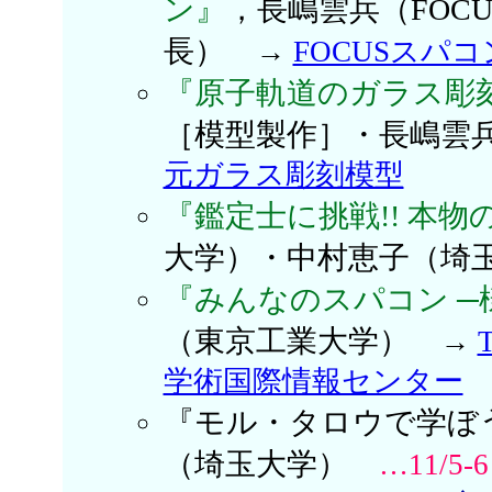
ン』
，長嶋雲兵（FOC
長）
→
FOCUSスパ
『原子軌道のガラス彫
［模型製作］・長嶋雲兵
元ガラス彫刻模型
『鑑定士に挑戦!! 本
大学）・中村恵子（
『みんなのスパコン ─
（東京工業大学）
→
学術国際情報センター
『モル・タロウで学ぼ
（埼玉大学）
…11/5-6