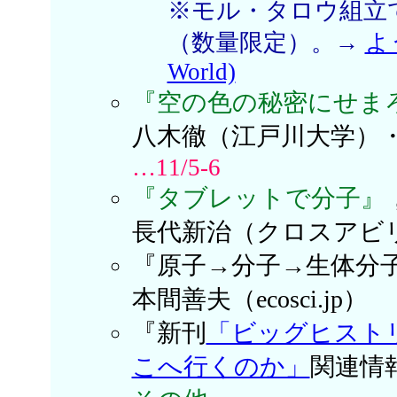
※モル・タロウ組立
（数量限定）。→
よ
World)
『空の色の秘密にせま
八木徹（江戸川大学）
…11/5-6
『タブレットで分子』
長代新治（クロスア
『原子→分子→生体分
本間善夫（ecosci.jp）
『新刊
「ビッグヒスト
こへ行くのか」
関連情