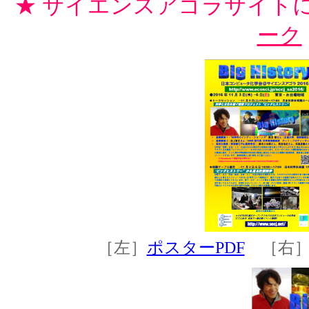
★ サイエンスアゴラサイト
ーク
［左］
ポスターPDF
［右］