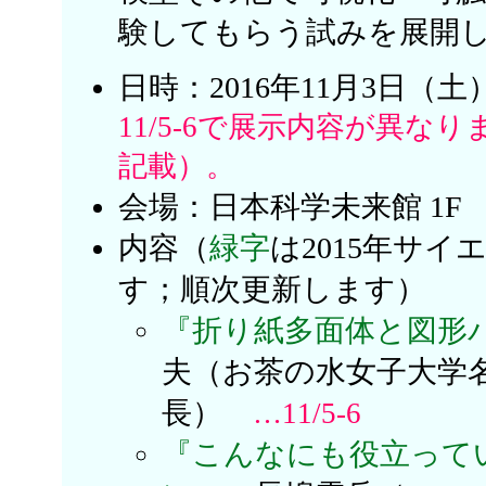
験してもらう試みを展開
日時：2016年11月3日（土）-
11/5-6で展示内容が異
記載）。
会場：日本科学未来館 1F
内容（
緑字
は2015年サ
す；順次更新します）
『折り紙多面体と図形
夫（お茶の水女子大学
長）
…11/5-6
『こんなにも役立って