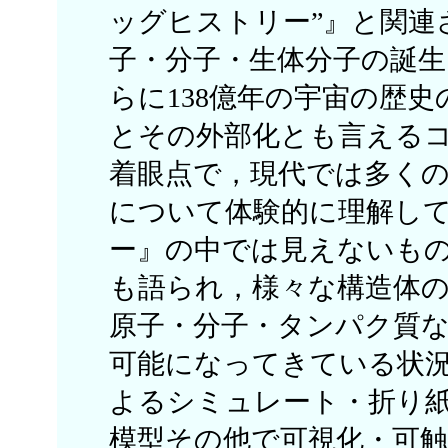
ッグヒストリー”』と関連
子・分子・生体分子の誕
らに138億年の宇宙の歴
とその外部化とも言えるコ
着眼点で，現代では多く
について体験的に理解し
ー』の中では見えないも
も語られ，様々な構造体
原子・分子・タンパク質
可能になってきている状
よるシミュレート・折り紙
模型その他で可視化・可