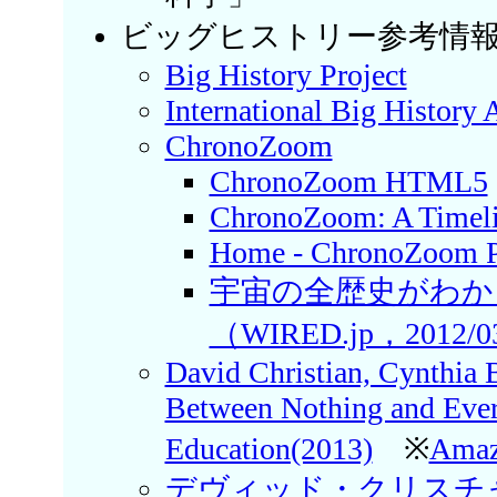
ビッグヒストリー参考情
Big History Project
International Big History 
ChronoZoom
ChronoZoom HTML5
ChronoZoom: A Timelin
Home - ChronoZoom P
宇宙の全歴史がわかる
（WIRED.jp，2012/0
David Christian, Cynthia 
Between Nothing and Eve
Education(2013)
※
Ama
デヴィッド・クリスチャ