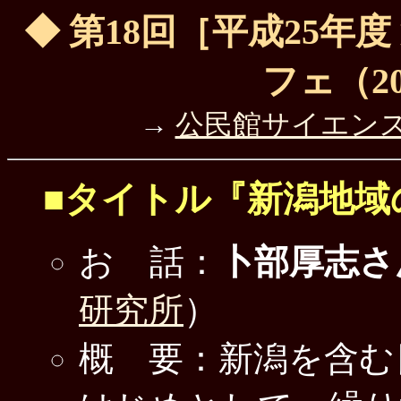
◆ 第18回［平成25年
フェ（201
→
公民館サイエン
■タイトル『新潟地域
お 話：
卜部厚志さ
研究所
）
概 要：新潟を含む