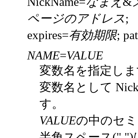
NickName=
なまえ
&
ページのアドレス
;
expires=
有効期限
; pa
NAME
=
VALUE
変数名を指定しま
変数名として Nic
す。
VALUE
の中のセミコロ
半角スペース(" ")は