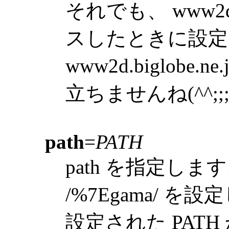
それでも、 www2d.m
スしたときに設定され
www2d.biglob
立ちませんね(^^;;
path
=
PATH
path を指定しま
/%7Egama/ 
設定された PAT