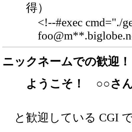
得）
<!--#exec cmd="./g
foo@m**.biglobe.ne
ニックネームでの歓迎！
ようこそ！ ○○さ
と歓迎している CGI 