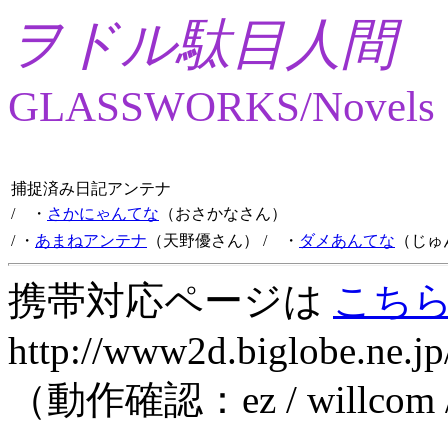
ヲドル駄目人間
GLASSWORKS/Novels
捕捉済み日記アンテナ
/ ・
さかにゃんてな
（おさかなさん）
/ ・
あまねアンテナ
（天野優さん）
/ ・
ダメあんてな
（じゅ
携帯対応ページは
こち
http://www2d.biglobe.ne.jp
（動作確認：ez / willcom 