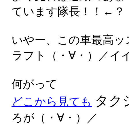
ています隊長！！←？
いやー、この車最高ッ
ラフト（・∀・）／イ
何がって
タク
どこから見ても
ろが（・∀・）／