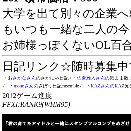
大学を出て別々の企業へ
もいつも一緒な二人の今
お姉様っぽくないOL百
日記リンク☆随時募集中です
・
おさかなさん
のさかにゃ日記
/ ・
佐倉雅人さん
の気まま散
/ ・
monoさんの
さぼり日記ensemble
/ ・
KAZさんの
KAZ兄
2012ゲーム進度
FFXI:RANK9(WHM95)