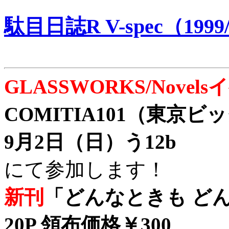
駄目日誌R V-spec（1999/
GLASSWORKS/Nove
COMITIA101（東京
9月2日（日）う12b
にて参加します！
新刊
「どんなときも どん
20P 領布価格￥300