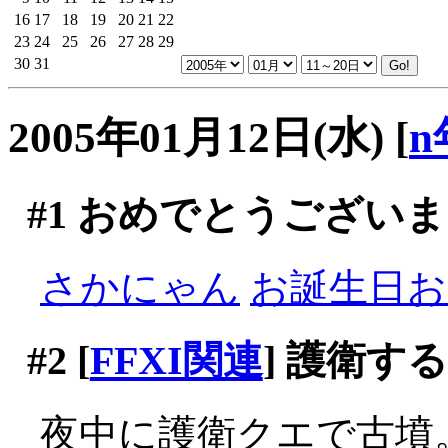
16
17
18
19
20
21
22
23
24
25
26
27
28
29
30
31
2005年01月12日(水)
[
n
#1
おめでとうございま
さかにゃん
お誕生日おめ
#2
[
FFXI関連
] 護衛す
夜中に護衛クエで古墳