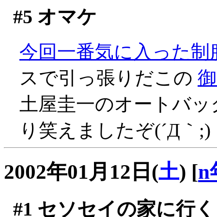
#5
オマケ
今回一番気に入った制
スで引っ張りだこの
御
土屋圭一のオートバッ
り笑えましたぞ(´Д｀;)
2002年01月12日(
土
)
[
n
#1
セソセイの家に行く