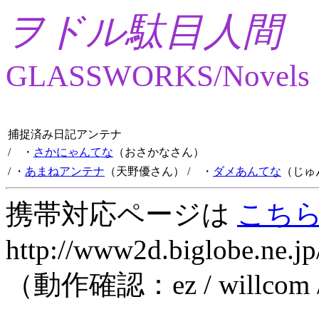
ヲドル駄目人間
GLASSWORKS/Novels
捕捉済み日記アンテナ
/ ・
さかにゃんてな
（おさかなさん）
/ ・
あまねアンテナ
（天野優さん）
/ ・
ダメあんてな
（じゅ
携帯対応ページは
こち
http://www2d.biglobe.ne.jp
（動作確認：ez / willcom 