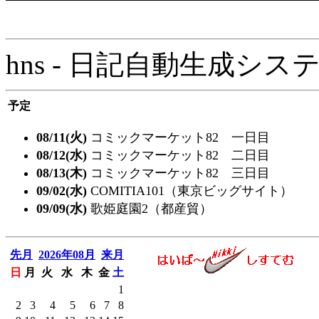
hns - 日記自動生成システム - 
予定
08/11(火)
コミックマーケット82 一日目
08/12(水)
コミックマーケット82 二日目
08/13(木)
コミックマーケット82 三日目
09/02(水)
COMITIA101（東京ビッグサイト）
09/09(水)
歌姫庭園2（都産貿）
先月
2026年08月
来月
日
月
火
水
木
金
土
1
2
3
4
5
6
7
8