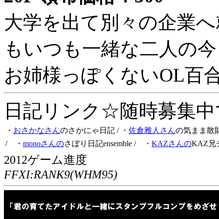
大学を出て別々の企業へ
もいつも一緒な二人の今
お姉様っぽくないOL百
日記リンク☆随時募集中です
・
おさかなさん
のさかにゃ日記
/ ・
佐倉雅人さん
の気まま散
/ ・
monoさんの
さぼり日記ensemble
/ ・
KAZさんの
KAZ兄
2012ゲーム進度
FFXI:RANK9(WHM95)