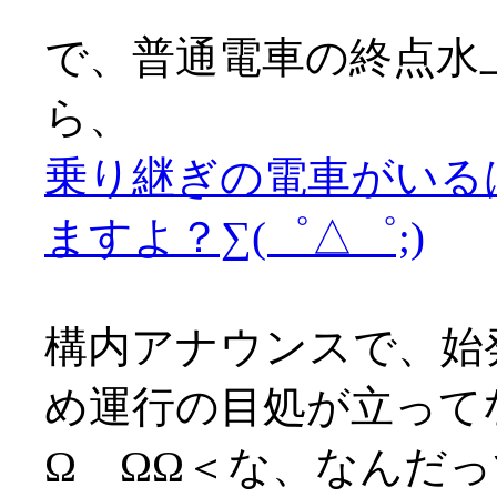
で、普通電車の終点水
ら、
乗り継ぎの電車がいる
ますよ？∑(゜△゜;)
構内アナウンスで、始
め運行の目処が立って
Ω ΩΩ＜な、なんだ