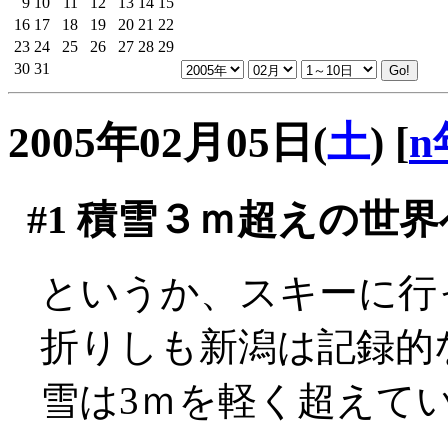
9
10
11
12
13
14
15
16
17
18
19
20
21
22
23
24
25
26
27
28
29
30
31
2005年02月05日(
土
)
[
n
#1
積雪３ｍ超えの世界
というか、スキーに行
折りしも新潟は記録的
雪は3ｍを軽く超えているとか