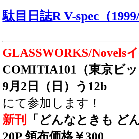
駄目日誌R V-spec（1999/
GLASSWORKS/Nove
COMITIA101（東京
9月2日（日）う12b
にて参加します！
新刊
「どんなときも どん
20P 領布価格￥300