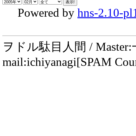
Powered by
hns-2.10-pl
ヲドル駄目人間 / Maste
mail:ichiyanagi[SPAM Cou