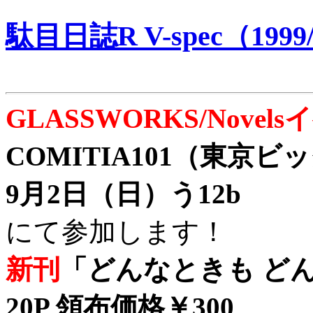
駄目日誌R V-spec（1999/
GLASSWORKS/Nove
COMITIA101（東京
9月2日（日）う12b
にて参加します！
新刊
「どんなときも どん
20P 領布価格￥300