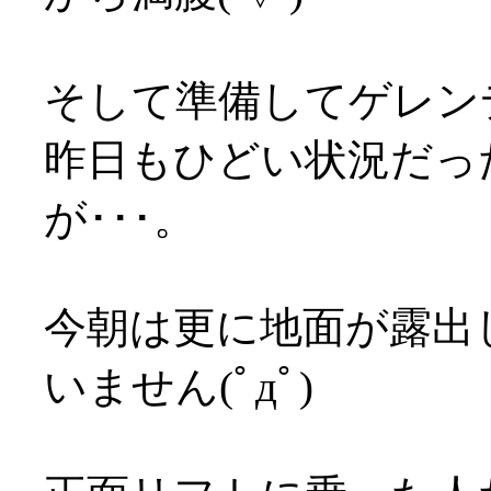
そして準備してゲレンデ
昨日もひどい状況だっ
が･･･。
今朝は更に地面が露出
いません(ﾟдﾟ)