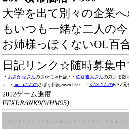
大学を出て別々の企業へ
もいつも一緒な二人の今
お姉様っぽくないOL百
日記リンク☆随時募集中です
・
おさかなさん
のさかにゃ日記
/ ・
佐倉雅人さん
の気まま散
/ ・
monoさんの
さぼり日記ensemble
/ ・
KAZさんの
KAZ兄
2012ゲーム進度
FFXI:RANK9(WHM95)