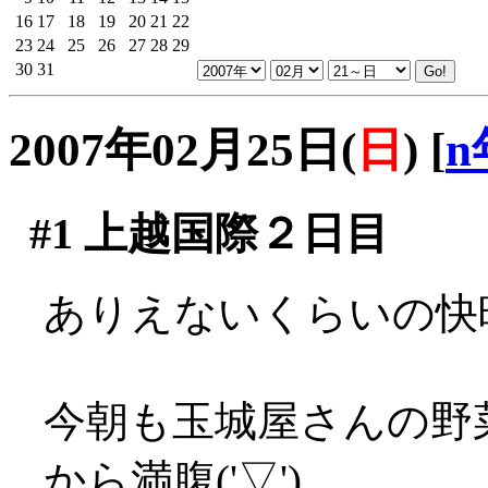
16
17
18
19
20
21
22
23
24
25
26
27
28
29
30
31
2007年02月25日(
日
)
[
n
#1
上越国際２日目
ありえないくらいの快晴
今朝も玉城屋さんの野
から満腹('▽')