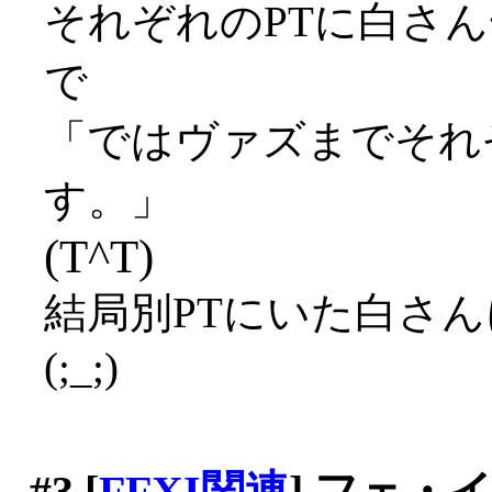
それぞれのPTに白さ
で
「ではヴァズまでそれ
す。」
(T^T)
結局別PTにいた白さ
(;_;)
#3
[
FFXI関連
] フェ・