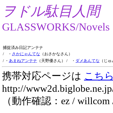
ヲドル駄目人間
GLASSWORKS/Novels
捕捉済み日記アンテナ
/ ・
さかにゃんてな
（おさかなさん）
/ ・
あまねアンテナ
（天野優さん）
/ ・
ダメあんてな
（じゅ
携帯対応ページは
こち
http://www2d.biglobe.ne.jp
（動作確認：ez / willcom 