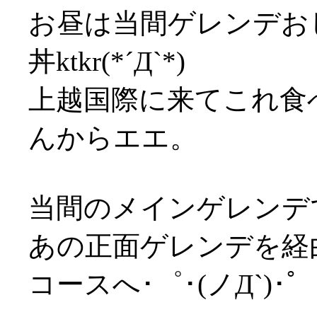
お昼は当間ゲレンデお
丼ktkr(*´Д`*)
上越国際に来てこれ食
んからエエ。
当間のメインゲレンデ
あの正面ゲレンデを経
コースへ･゜･(ノД`)･゜