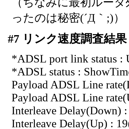
（ちなみに最初ルータ
ったのは秘密(´Д｀;)）
#7
リンク速度調査結果
*ADSL port link status :
*ADSL status : ShowTi
Payload ADSL Line rate(
Payload ADSL Line rate(
Interleave Delay(Down) 
Interleave Delay(Up) : 1