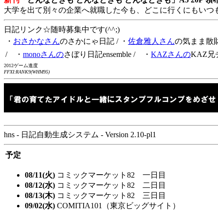
大学を出て別々の企業へ就職した今も、どこに行くにもいつ
日記リンク☆随時募集中です(^^;)
・
おさかなさん
のさかにゃ日記
/ ・
佐倉雅人さん
の気まま散
/ ・
monoさんの
さぼり日記ensemble
/ ・
KAZさんの
KAZ兄
2012ゲーム進度
FFXI:RANK9(WHM95)
hns - 日記自動生成システム - Version 2.10-pl1
予定
08/11(火)
コミックマーケット82 一日目
08/12(水)
コミックマーケット82 二日目
08/13(木)
コミックマーケット82 三日目
09/02(水)
COMITIA101（東京ビッグサイト）