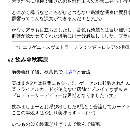
天使たちに棍棒で叩きのめされた主人公が天に昇って行
とにかく穏当なところがひとつもない過激な演奏に度肝
群響ってこんな演奏ができるんだ！と(^_^;)
かなりアラも目立ちましたし、音色も綺麗とは言い難い
群響が聴かせてくれた爆演には十分満足しました。ブラ
: エフゲニ・スヴェトラーノフ：ソ連～ロシアの指
*1
#2
飲み＠秋葉原
演奏会終了後、秋葉原で
まさP
と合流。
実はまさPとは昼間にも会って、ゲーセンに拉致された
某トライアルカードが使えない店舗でプレイできずｗｗ
プロデューサーデビューは延期となりました（笑）
飲みましょーとお呼び出ししたP兄とも合流してガード
ここの串焼きはやはり美味っす～～('▽')
いつもの如く終電ぎりぎりまで飲んで帰宅。