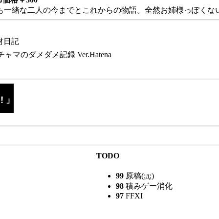
も一緒な二人の今までとこれからの物語。全然お姉様っぽくない
財日記
チャマのダメダメ記録 Ver.Hatena
TODO
99
原稿(;д;)
98
積みゲー消化
97
FFXI