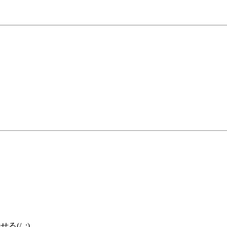
(/_;)、