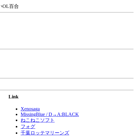
OL百合
Link
Xenosaga
MissingBlue / D→A:BLACK
ねこねこソフト
フォグ
千葉ロッテマリーンズ