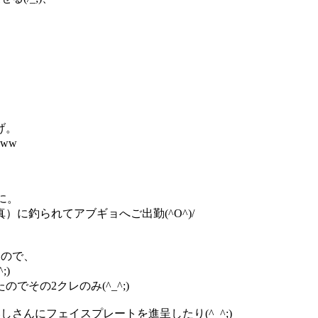
げ。
ww
に。
に釣られてアブギョへご出勤(^O^)/
たので、
)
その2クレのみ(^_^;)
さんにフェイスプレートを進呈したり(^_^;)