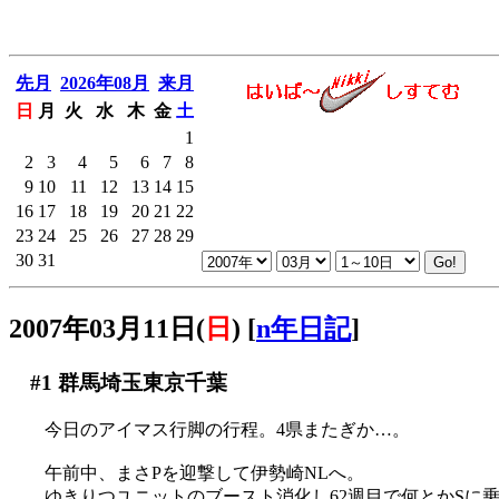
先月
2026年08月
来月
日
月
火
水
木
金
土
1
2
3
4
5
6
7
8
9
10
11
12
13
14
15
16
17
18
19
20
21
22
23
24
25
26
27
28
29
30
31
2007年03月11日(
日
)
[
n年日記
]
#1
群馬埼玉東京千葉
今日のアイマス行脚の行程。4県またぎか…。
午前中、まさPを迎撃して伊勢崎NLへ。
ゆきりつユニットのブースト消化し62週目で何とかSに乗せる