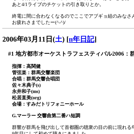
あと4/1ライブのチケットの引き取りとか。
終電に間に合わなくなるのでここでアブギョ組のみなさ
お疲れさまでしたー(^-^)/
2006年03月11日(
土
)
[
n年日記
]
#1
地方都市オーケストラフェスティバル2006：
指揮：高関健
管弦楽：群馬交響楽団
合唱：群馬交響合唱団
佐々木典子(s)
永井和子(ms)
松居直美(org)
会場：すみだトリフォニーホール
G.マーラー 交響曲第二番ハ短調
群響が群馬を飛び出して首都圏の聴衆の目の前に現れる
9年目にして初めて聴きにきました。