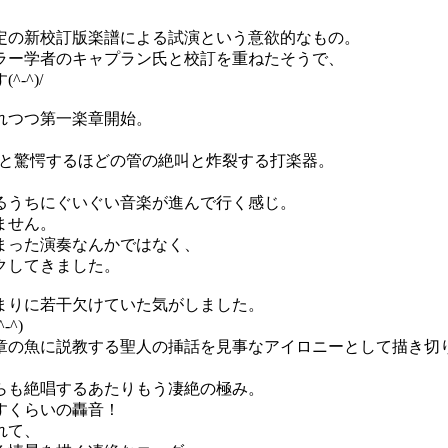
定の新校訂版楽譜による試演という意欲的なもの。
ラー学者のキャプラン氏と校訂を重ねたそうで、
-^)/
れつつ第一楽章開始。
と驚愕するほどの管の絶叫と炸裂する打楽器。
るうちにぐいぐい音楽が進んで行く感じ。
ません。
まった演奏なんかではなく、
クしてきました。
まりに若干欠けていた気がしました。
^)
章の魚に説教する聖人の挿話を見事なアイロニーとして描き切
らも絶唱するあたりもう凄絶の極み。
すくらいの轟音！
れて、