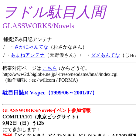
ヲドル駄目人間
GLASSWORKS/Novels
捕捉済み日記アンテナ
/ ・
さかにゃんてな
（おさかなさん）
/ ・
あまねアンテナ
（天野優さん）
/ ・
ダメあんてな
（じゅ
携帯対応ページは
こちら
↓からどうぞ。
http://www2d.biglobe.ne.jp/~irreso/neodame/hns/i/index.cgi
（動作確認：ez / willcom / FORMA)
駄目日誌R V-spec（1999/06～2001/07）
GLASSWORKS/Novelsイベント参加情報
COMITIA101（東京ビッグサイト）
9月2日（日）う12b
にて参加します！
新刊
「どんなときも どんなときも どんなときも」A5 20P 領布