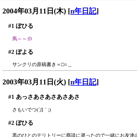
2004年03月11日(木)
[
n年日記
]
#1
ぽひる
馬～～:D
#2
ぽよる
サンクリの原稿書き＝□○＿
2003年03月11日(火)
[
n年日記
]
#1
あっさあさあさあさあさ
さもいでつ(´Д｀;)
#2
ぽひる
黒のひとのテリトリーに商談に逝ったので一緒にお友達