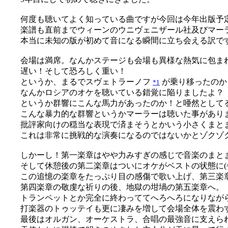
何度も聴いてよく知っている曲ですが今回は今年出版予
楽譜も直前までウィーンのウニヴェニザール社及びマー
本当に未知の版が初めて音になる瞬間に立ち会える訳です(^
会場は満席。なんかステージも会場も異様な熱気に包ま
遅い！そして恐ろしく重い！
というか、まるでスヴェトラーノフ
が乗り移ったのか
*1
なんかロシアのオケを聴いている錯覚に陥りましたよ？
というか群響にこんな馬力があったのか！と唖然として
こんな暴力的な群響というかマーラーは聴いた事があり
批評家向けの穏当な表現で済まそうとかいう小さくまと
これは非常に挑戦的な演奏になるのではないかとゾクゾ
しかーし！第一楽章はやや力みすぎの感じで音楽のまと
そして休憩後の第二楽章はついにオケがベストの状態に(^-
この追憶の楽章をたっぷり目の感傷で歌い上げ、第三楽
第四楽章の敬虔な祈りの後、地獄の坩堝の第五楽章へ。
トランペットとか完全に終わっててへろへろになりなが
打楽器のトゥッテイも更に凄みを増して会場全体を震わ
最後はオルガン、オーケストラ、合唱の最強音に支えら