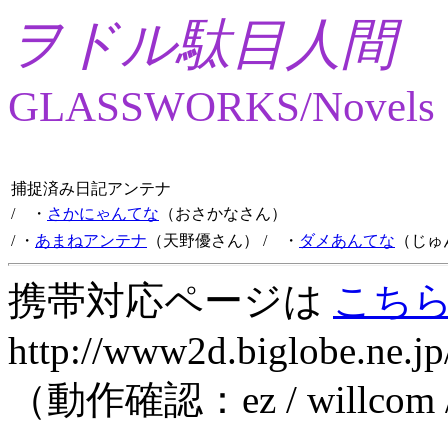
ヲドル駄目人間
GLASSWORKS/Novels
捕捉済み日記アンテナ
/ ・
さかにゃんてな
（おさかなさん）
/ ・
あまねアンテナ
（天野優さん）
/ ・
ダメあんてな
（じゅ
携帯対応ページは
こち
http://www2d.biglobe.ne.jp
（動作確認：ez / willcom 