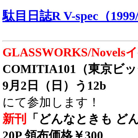
駄目日誌R V-spec（1999/
GLASSWORKS/Nove
COMITIA101（東京
9月2日（日）う12b
にて参加します！
新刊
「どんなときも どん
20P 領布価格￥300