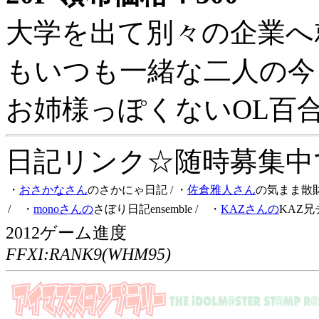
大学を出て別々の企業へ
もいつも一緒な二人の今
お姉様っぽくないOL百
日記リンク☆随時募集中です
・
おさかなさん
のさかにゃ日記
/ ・
佐倉雅人さん
の気まま散
/ ・
monoさんの
さぼり日記ensemble
/ ・
KAZさんの
KAZ兄
2012ゲーム進度
FFXI:RANK9(WHM95)