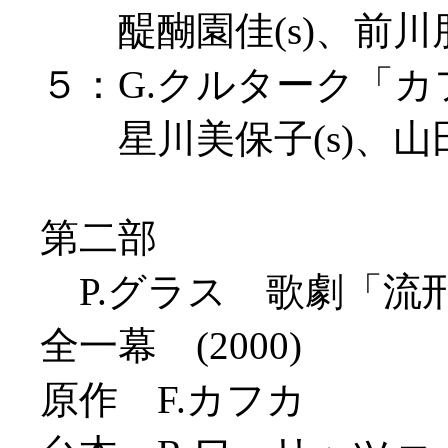
醍醐園佳(s)、前川朋子
５：G.クルターク「カフカ
星川美保子(s)、山田百
第二部
P.グラス 歌劇「流刑地にて」
全一幕 (2000)
原作 F.カフカ