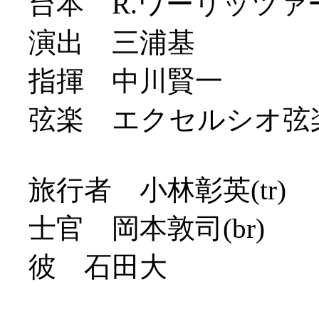
台本 R.ワーリッツァ
演出 三浦基
指揮 中川賢一
弦楽 エクセルシオ弦楽
旅行者 小林彰英(tr)
士官 岡本敦司(br)
彼 石田大