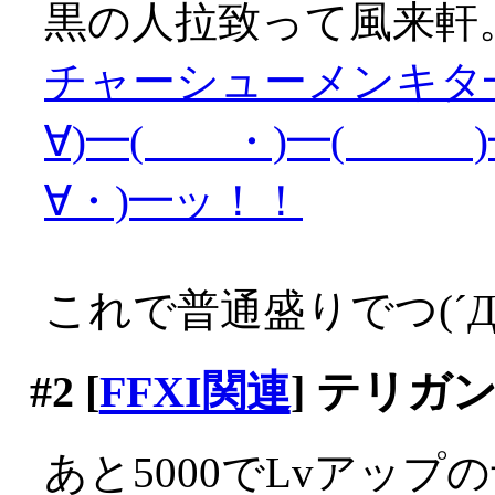
黒の人拉致って風来軒
チャーシューメンキタ━
∀)━( ・)━( )━
∀・)━ッ！！
これで普通盛りでつ(´Д`
#2
[
FFXI関連
] テリガ
あと5000でLvアップの予