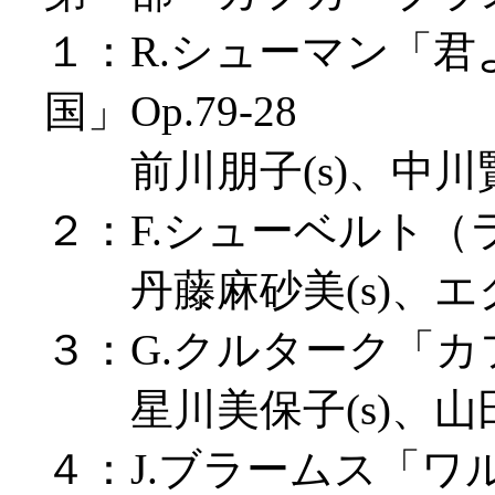
１：R.シューマン「
国」Op.79-28
前川朋子(s)、中川賢
２：F.シューベルト
丹藤麻砂美(s)、エ
３：G.クルターク「カフカ
星川美保子(s)、山田百
４：J.ブラームス「ワル