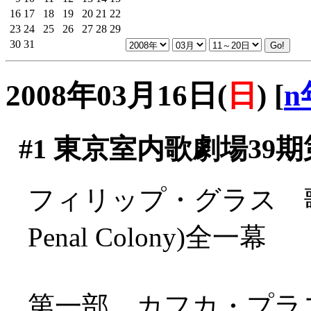
16
17
18
19
20
21
22
23
24
25
26
27
28
29
30
31
2008年03月16日(
日
)
[
n
#1
東京室内歌劇場39期
フィリップ・グラス 歌劇
Penal Colony)全一幕
第一部 カフカ・プラ