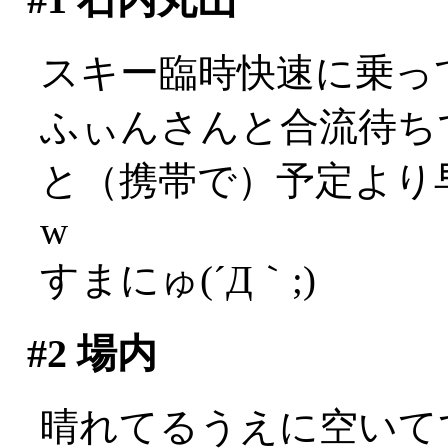
スキー臨時快速に乗っ
ふぃんさんと合流待ち
と（携帯で）予定より
w
すまにゅ(´Д｀;)
#2
場内
晴れてるうえに空いてて