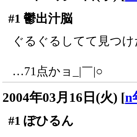
#1
鬱出汁脳
ぐるぐるしてて見つ
…71点かョ_|￣|○
2004年03月16日(火)
[
n
#1
ぽひるん