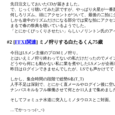
先日注文しておいたCDが届きました。
で、じっくり聴いてみた訳ですが、やっぱり火星が一番
何しろリズム、頭にアクセントがついて、最後の二拍に
しかも途中のリズムだけになる部分では変な拍にアクセ
まるで春の祭典を聴いているようでした。
「とにかくびっくりさせたい」らしいノリントン氏のア
#2
[
FFXI関連
] ミノ狩りする白たるくん75歳
今日はLSメン主催のプロMミノ狩り。
とはいえミノ狩り終わってないの私だけだったのでメイ
どうやら何にも動かない私に業を煮やしたLSメンが企画してく
昨日はログインできませんでしたが、LSでも声かけてて
しかし、集合時間の段階で総勢6名(T_T)
人手不足は深刻で、とにかく直メールやログイン後に空
ナンパスキルをフル稼働させて何とか11人まで集めまし
そしてフォミュナ水道に突入しミノタウロスとご対面。
…でかっっっ(>_<)