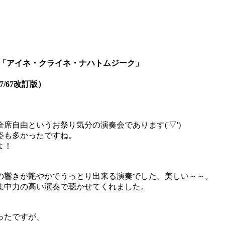
525「アイネ・クライネ・ナハトムジーク」
/67改訂版）
自由というお祭り気分の演奏会であります('▽')
姿も多かったですね。
よ！
の響きが艶やかでうっとり出来る演奏でした。美しい～～。
集中力の高い演奏で聴かせてくれました。
ったですが、