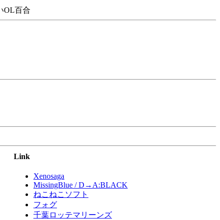
OL百合
Link
Xenosaga
MissingBlue / D→A:BLACK
ねこねこソフト
フォグ
千葉ロッテマリーンズ