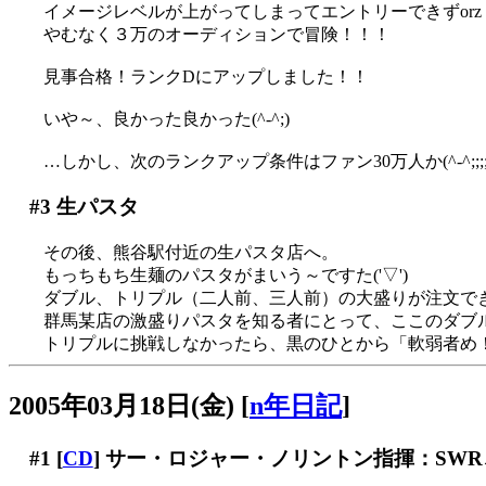
イメージレベルが上がってしまってエントリーできずorz
やむなく３万のオーディションで冒険！！！
見事合格！ランクDにアップしました！！
いや～、良かった良かった(^-^;)
…しかし、次のランクアップ条件はファン30万人か(^-^;;;;;;;;
#3
生パスタ
その後、熊谷駅付近の生パスタ店へ。
もっちもち生麺のパスタがまいう～ですた('▽')
ダブル、トリプル（二人前、三人前）の大盛りが注文できま
群馬某店の激盛りパスタを知る者にとって、ここのダブ
トリプルに挑戦しなかったら、黒のひとから「軟弱者め！
2005年03月18日(金)
[
n年日記
]
#1
[
CD
] サー・ロジャー・ノリントン指揮：SW