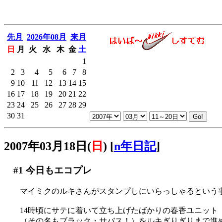
先月
2026年08月
来月
日
月
火
水
木
金
土
1
2
3
4
5
6
7
8
9
10
11
12
13
14
15
16
17
18
19
20
21
22
23
24
25
26
27
28
29
30
31
2007年03月18日(
日
)
[
n年日記
]
#1
今日もエコプレ
マイミクのルキさんがスタンプしにいらっしゃるという事で
14時頃にサテに着いて立ち上げたばかりの春香ユニット
（その名もブラック・サバス！）をルキぎりぎりまで進