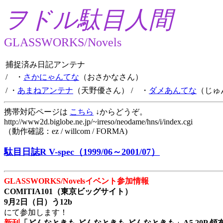
ヲドル駄目人間
GLASSWORKS/Novels
捕捉済み日記アンテナ
/ ・
さかにゃんてな
（おさかなさん）
/ ・
あまねアンテナ
（天野優さん）
/ ・
ダメあんてな
（じゅ
携帯対応ページは
こちら
↓からどうぞ。
http://www2d.biglobe.ne.jp/~irreso/neodame/hns/i/index.cgi
（動作確認：ez / willcom / FORMA)
駄目日誌R V-spec（1999/06～2001/07）
GLASSWORKS/Novelsイベント参加情報
COMITIA101（東京ビッグサイト）
9月2日（日）う12b
にて参加します！
新刊
「どんなときも どんなときも どんなときも」A5 20P 領布