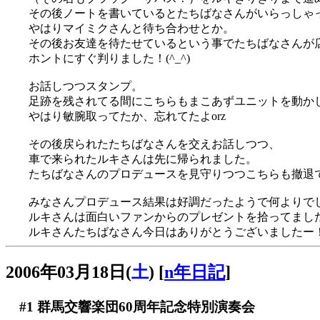
その後ノートを書いているとたちばなさんがいらっしゃって
やはりマイミクさんと待ち合わせとか。
その後お友達を待たせているという事でたちばなさんが
ホントにすぐ判りました！(^_^)
お話しつつスタンプ。
足跡を残されてる間にこちらもまこあずユニットを動か
やはり敏腕取ってたか、忘れてたよorz
その後戻られたたちばなさんを交えお話しつつ、
車で来られたルキさんは先に帰られました。
たちばなさんのプロデュースを見守りつつこちらも撤退
みなさんプロデュース結果は好調だったようで何よりでした(
ルキさんは面白いファンからのプレゼントを拾ってまし
ルキさんたちばなさん今日はありがとうございましたー
2006年03月18日(
土
)
[
n年日記
]
#1
群馬交響楽団60周年記念特別演奏会