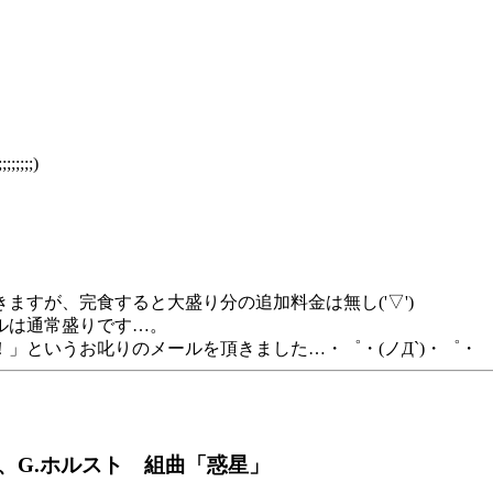
;;;)
すが、完食すると大盛り分の追加料金は無し('▽')
ルは通常盛りです…。
」というお叱りのメールを頂きました…・゜・(ノД`)・゜・
R、G.ホルスト 組曲「惑星」