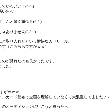
るという(^-^;)
^-^;)
と響く重低音(^-^;)
ません(^-^;;;)
んど取り入れたという愉快なカドリール。
です（こちらもですがｗｗ）
ものが見れたのも良かったです。
ました）
ですがｗｗｗ
アルカード配布で企画を理解していなくて大混乱してましたよ
万のオーディションに行こうと思ったら、