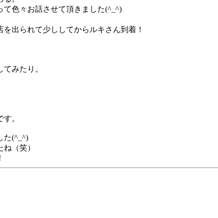
色々お話させて頂きました(^_^)
店を出られて少ししてからルキさん到着！
してみたり。
です。
^_^)
たね（笑）
！