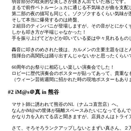
弱音部分の耽美的な美しさが抜きん出ていた感じです。
まるで前作ペトルーシュカに通じる不気味さが曲を支配してい
第二部の夜の描写も同じく。ゾクゾクするくらい気味が悪い(
そして本当に爆発するのは終盤、
２組目のティンパニが登場しますが、その音がとにかくずしん
しかも叩き方が半端じゃなかった！
手を振り上げてどかどか叩いている姿は中々見れるものじゃあり
轟音に叩きのめされた後は、カルメンの主要主題をほと
指揮台の高関氏は踊り出すんじゃないかと思ったくらい
60周年のお祭りに相応しい楽しい演奏会でした！
ロビーに歴代演奏会のポスターが貼ってあって、貴重な
（ウィーン芸術週間に招かれた時の現地ポスターもあり
#2
iM@s＠真 in 熊谷
マサト師に誘われて熊谷のNL（ナムコ直営店）へ。
なんかiM@sの筐体が隔離スペースみたいになってるん
かなり力を入れてる店と聞きますが、店員さんはトライ
さて、そろそろランクアップしないとまずい真さん、２