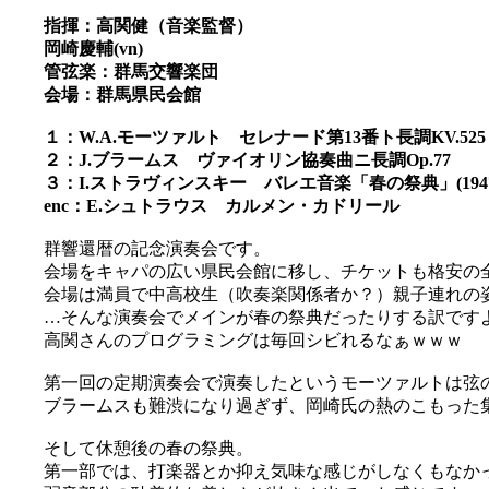
指揮：高関健（音楽監督）
岡崎慶輔(vn)
管弦楽：群馬交響楽団
会場：群馬県民会館
１：W.A.モーツァルト セレナード第13番ト長調KV.
２：J.ブラームス ヴァイオリン協奏曲ニ長調Op.77
３：I.ストラヴィンスキー バレエ音楽「春の祭典」(1947
enc：E.シュトラウス カルメン・カドリール
群響還暦の記念演奏会です。
会場をキャパの広い県民会館に移し、チケットも格安の全席
会場は満員で中高校生（吹奏楽関係者か？）親子連れの
…そんな演奏会でメインが春の祭典だったりする訳です
高関さんのプログラミングは毎回シビれるなぁｗｗｗ
第一回の定期演奏会で演奏したというモーツァルトは弦
ブラームスも難渋になり過ぎず、岡崎氏の熱のこもった
そして休憩後の春の祭典。
第一部では、打楽器とか抑え気味な感じがしなくもなか