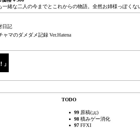
も一緒な二人の今までとこれからの物語。全然お姉様っぽくない
財日記
チャマのダメダメ記録 Ver.Hatena
TODO
99
原稿(;д;)
98
積みゲー消化
97
FFXI