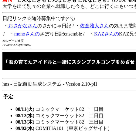
大学を出て別々の企業へ就職した今も、どこに行くにもいつ
日記リンク☆随時募集中です(^^;)
・
おさかなさん
のさかにゃ日記
/ ・
佐倉雅人さん
の気まま散
/ ・
monoさんの
さぼり日記ensemble
/ ・
KAZさんの
KAZ兄
2012ゲーム進度
FFXI:RANK9(WHM95)
hns - 日記自動生成システム - Version 2.10-pl1
予定
08/11(火)
コミックマーケット82 一日目
08/12(水)
コミックマーケット82 二日目
08/13(木)
コミックマーケット82 三日目
09/02(水)
COMITIA101（東京ビッグサイト）