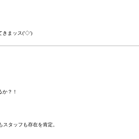
まッス('◇')ゞ
るか？！
もスタッフも存在を肯定。