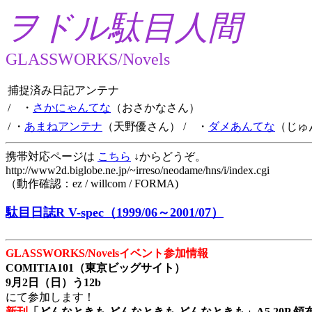
ヲドル駄目人間
GLASSWORKS/Novels
捕捉済み日記アンテナ
/ ・
さかにゃんてな
（おさかなさん）
/ ・
あまねアンテナ
（天野優さん）
/ ・
ダメあんてな
（じゅ
携帯対応ページは
こちら
↓からどうぞ。
http://www2d.biglobe.ne.jp/~irreso/neodame/hns/i/index.cgi
（動作確認：ez / willcom / FORMA)
駄目日誌R V-spec（1999/06～2001/07）
GLASSWORKS/Novelsイベント参加情報
COMITIA101（東京ビッグサイト）
9月2日（日）う12b
にて参加します！
新刊
「どんなときも どんなときも どんなときも」A5 20P 領布