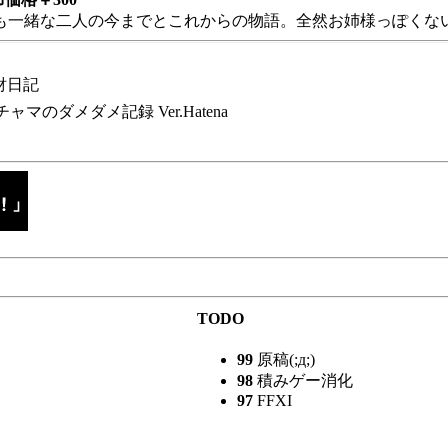
も一緒な二人の今までとこれからの物語。全然お姉様っぽくない
財日記
チャマのダメダメ記録 Ver.Hatena
TODO
99
原稿(;д;)
98
積みゲー消化
97
FFXI