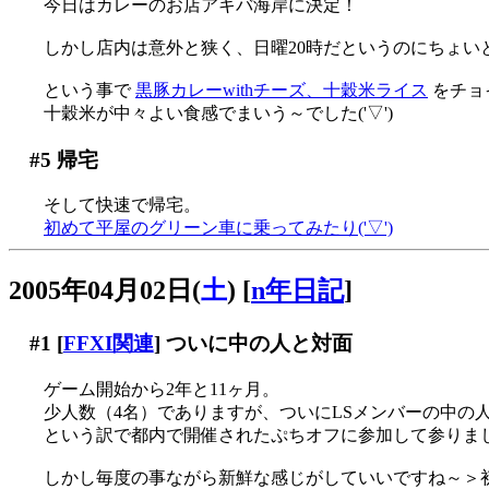
今日はカレーのお店アキバ海岸に決定！
しかし店内は意外と狭く、日曜20時だというのにちょいと待
という事で
黒豚カレーwithチーズ、十穀米ライス
をチョイ
十穀米が中々よい食感でまいう～でした('▽')
#5
帰宅
そして快速で帰宅。
初めて平屋のグリーン車に乗ってみたり('▽')
2005年04月02日(
土
)
[
n年日記
]
#1
[
FFXI関連
] ついに中の人と対面
ゲーム開始から2年と11ヶ月。
少人数（4名）でありますが、ついにLSメンバーの中の
という訳で都内で開催されたぷちオフに参加して参りました(
しかし毎度の事ながら新鮮な感じがしていいですね～＞