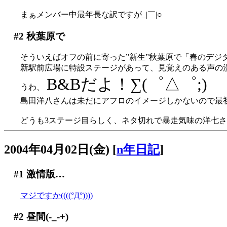
まぁメンバー中最年長な訳ですが_|￣|○
#2
秋葉原で
そういえばオフの前に寄った”新生”秋葉原で「春のデジ
新駅前広場に特設ステージがあって、見覚えのある声の
B&Bだよ！∑(゜△゜;)
うわ、
島田洋八さんは未だにアフロのイメージしかないので最
どうも3ステージ目らしく、ネタ切れで暴走気味の洋七
2004年04月02日(金)
[
n年日記
]
#1
激情版…
マジですか((((°Д°))))
#2
昼間(-_-+)