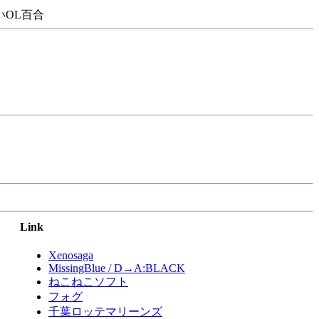
OL百合
Link
Xenosaga
MissingBlue / D→A:BLACK
ねこねこソフト
フォグ
千葉ロッテマリーンズ