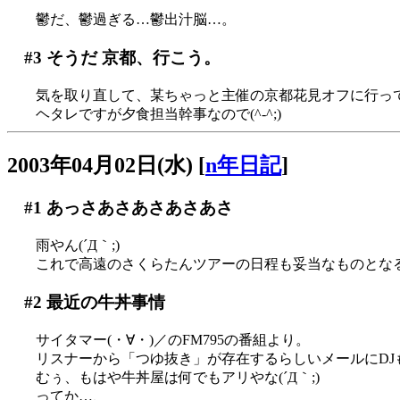
鬱だ、鬱過ぎる…鬱出汁脳…。
#3
そうだ 京都、行こう。
気を取り直して、某ちゃっと主催の京都花見オフに行ってき
ヘタレですが夕食担当幹事なので(^-^;)
2003年04月02日(水)
[
n年日記
]
#1
あっさあさあさあさあさ
雨やん(´Д｀;)
これで高遠のさくらたんツアーの日程も妥当なものとな
#2
最近の牛丼事情
サイタマー(・∀・)／のFM795の番組より。
リスナーから「つゆ抜き」が存在するらしいメールにDJ
むぅ、もはや牛丼屋は何でもアリやな(´Д｀;)
ってか…、