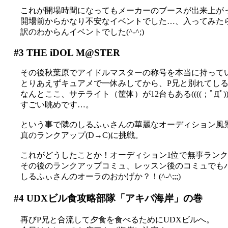
これが開場時間になってもメーカーのブースが出来上が
開場前からかなり不安なイベントでした…、入ってみた
訳のわからんイベントでした(^-^;)
#3
THE iDOL M@STER
その後秋葉原でアイドルマスターの称号を本当に持って
とりあえずキュアメで一休みしてから、P兄と別れてしるふ
なんとここ、サテライト（筐体）が12台もある((((；ﾟДﾟ)))
すごい眺めです…。
という事で隣のしるふぃさんの華麗なオーディション風
真のランクアップ(D→C)に挑戦。
これがどうしたことか！オーディション1位で無事ラン
その後のランクアップコミュ、レッスン後のコミュでも
しるふぃさんのオーラのおかげか？！(^-^;;;)
#4
UDXビル食攻略部隊「アキバ海岸」の巻
再びP兄と合流して夕食を食べるためにUDXビルへ。