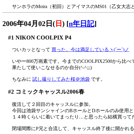
サンホラのMoira（初回）とアイマスのMS01（乙女
2006年04月02日(
日
)
[
n年日記
]
#1
NIKON COOLPIX P4
ついカッとなって
買った。今は満足しているヽ(´ー`)ノ
いやー800万画素です。今までのCOOLPIX2500から
果たして使いこなせるのか自分(^-^;;;)
ちなみに
試し撮りしてみた桜＠池袋
です。
#2
コミックキャッスル2006春
復活して２回目のキャッスルに参加。
今回は池袋サンシャインのBホールとDホールのみ使用
１４時くらいに着いてまったり…と思ったら結構買って
閉場間際にP兄と合流して、キャッスル終了後に開かれ