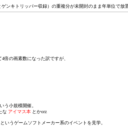
大志とゲンキトリッパー収録）の重複分が未開封のまま年単位で放
比べて4倍の画素数になった訳ですが、
という小規模開催。
たな
アイマス本
とかorz
るというゲームソフトメーカー系のイベントを見学。