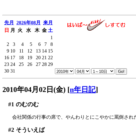
先月
2026年08月
来月
日
月
火
水
木
金
土
1
2
3
4
5
6
7
8
9
10
11
12
13
14
15
16
17
18
19
20
21
22
23
24
25
26
27
28
29
30
31
2010年04月02日(金)
[
n年日記
]
#1
のむのむ
会社関係の行事の席で、やんわりとにこやかに罵倒された気
#2
そういえば