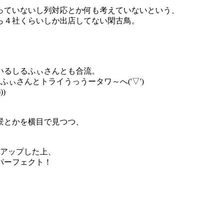
っていないし列対応とか何も考えていないという、
ら４社くらいしか出店してない閑古鳥。
いるしるふぃさんとも合流。
ぃさんとトライうっうータワ～へ('▽')
)
景とかを横目で見つつ、
クアップした上、
パーフェクト！