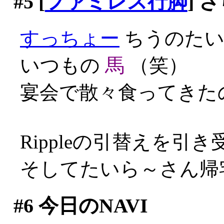
#5
[
ファミレス行脚
] 
すっちょー
ちうのたい
いつもの
馬
（笑）
宴会で散々食ってきたの
Rippleの引替えを引
そしてたいら～さん帰
#6
今日のNAVI