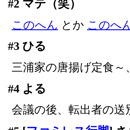
#2
マテ（笑）
このへん
とか
このへ
#3
ひる
三浦家の唐揚げ定食～
#4
よる
会議の後、転出者の送