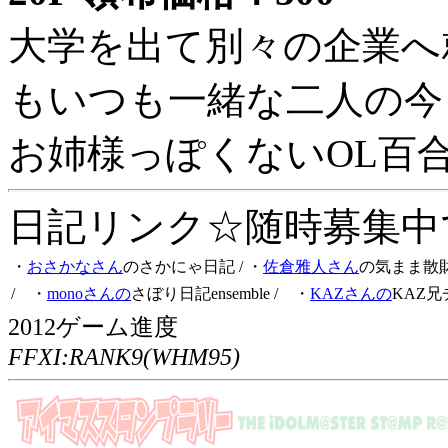
大学を出て別々の企業へ
もいつも一緒な二人の今
お姉様っぽくないOL百
日記リンク☆随時募集中です
・
おさかなさん
のさかにゃ日記
/ ・
佐倉雅人さん
の気まま散
/ ・
monoさんの
さぼり日記ensemble
/ ・
KAZさんの
KAZ兄
2012ゲーム進度
FFXI:RANK9(WHM95)