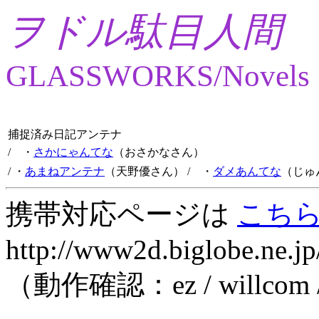
ヲドル駄目人間
GLASSWORKS/Novels
捕捉済み日記アンテナ
/ ・
さかにゃんてな
（おさかなさん）
/ ・
あまねアンテナ
（天野優さん）
/ ・
ダメあんてな
（じゅ
携帯対応ページは
こち
http://www2d.biglobe.ne.jp
（動作確認：ez / willcom 