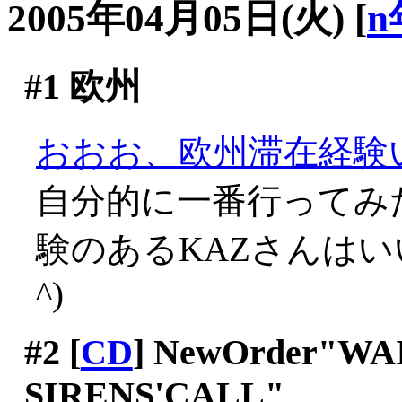
2005年04月05日(火)
[
n
#1
欧州
おおお、欧州滞在経験
自分的に一番行ってみ
験のあるKAZさんはい
^)
#2
[
CD
] NewOrder"WA
SIRENS'CALL"