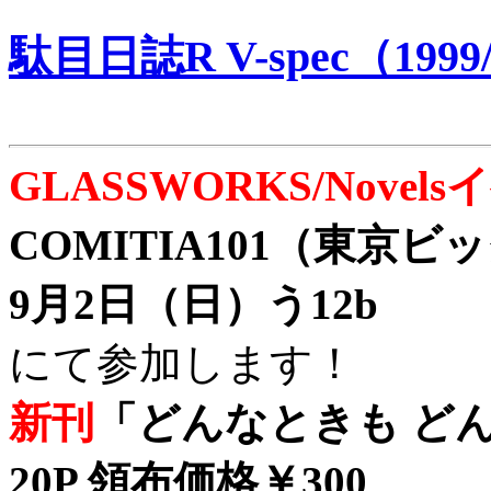
駄目日誌R V-spec（1999/
GLASSWORKS/Nove
COMITIA101（東京
9月2日（日）う12b
にて参加します！
新刊
「どんなときも どん
20P 領布価格￥300