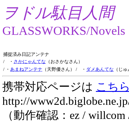
ヲドル駄目人間
GLASSWORKS/Novels
捕捉済み日記アンテナ
/ ・
さかにゃんてな
（おさかなさん）
/ ・
あまねアンテナ
（天野優さん）
/ ・
ダメあんてな
（じゅ
携帯対応ページは
こち
http://www2d.biglobe.ne.jp
（動作確認：ez / willcom 