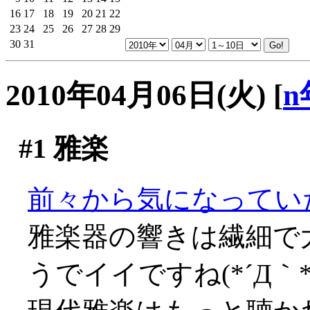
16
17
18
19
20
21
22
23
24
25
26
27
28
29
30
31
2010年04月06日(火)
[
n
#1
雅楽
前々から気になってい
雅楽器の響きは繊細で
うでイイですね(*´Д｀*