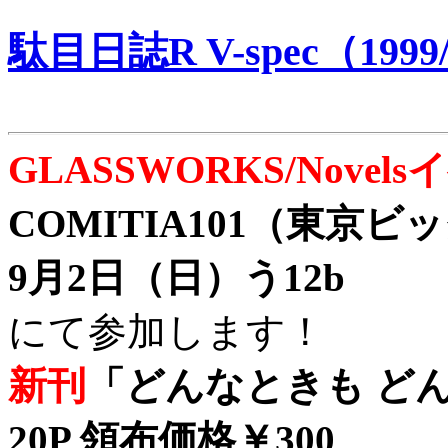
駄目日誌R V-spec（1999/
GLASSWORKS/Nove
COMITIA101（東京
9月2日（日）う12b
にて参加します！
新刊
「どんなときも どん
20P 領布価格￥300