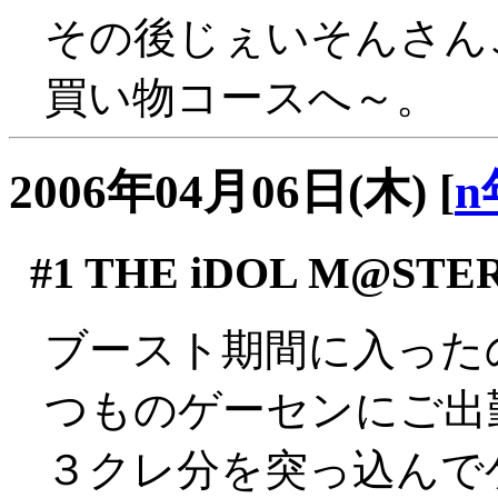
その後じぇいそんさん
買い物コースへ～。
2006年04月06日(木)
[
n
#1
THE iDOL M@STE
ブースト期間に入った
つものゲーセンにご出勤(
３クレ分を突っ込んで