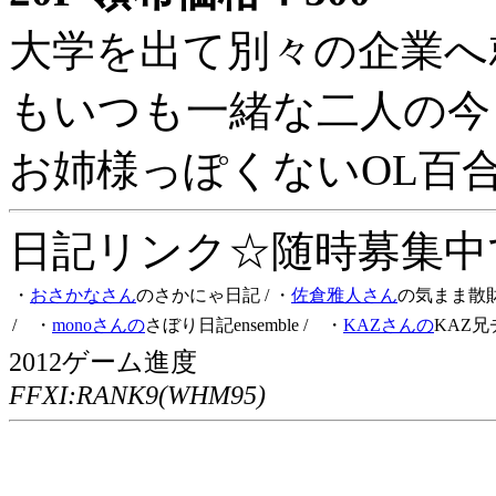
大学を出て別々の企業へ
もいつも一緒な二人の今
お姉様っぽくないOL百
日記リンク☆随時募集中です
・
おさかなさん
のさかにゃ日記
/ ・
佐倉雅人さん
の気まま散
/ ・
monoさんの
さぼり日記ensemble
/ ・
KAZさんの
KAZ兄
2012ゲーム進度
FFXI:RANK9(WHM95)