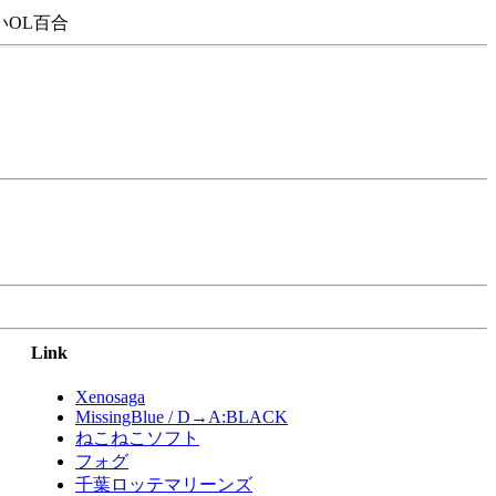
OL百合
Link
Xenosaga
MissingBlue / D→A:BLACK
ねこねこソフト
フォグ
千葉ロッテマリーンズ