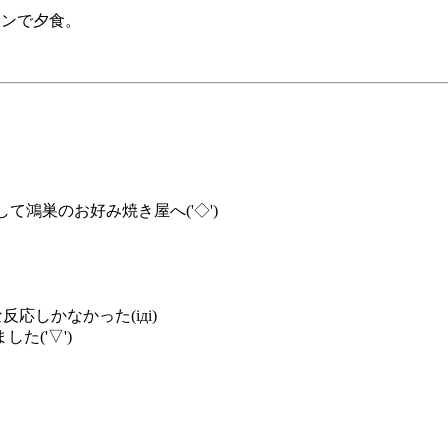
サンで夕食。
。
て鴻巣のお好み焼き屋へ('◇')ゞ
応しかなかった(iдi)
('▽')