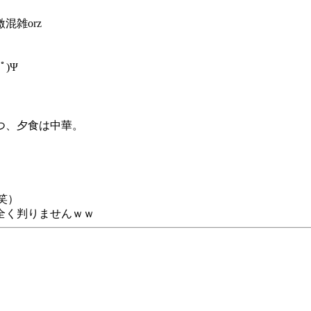
雑orz
)Ψ
つ、夕食は中華。
笑）
全く判りませんｗｗ