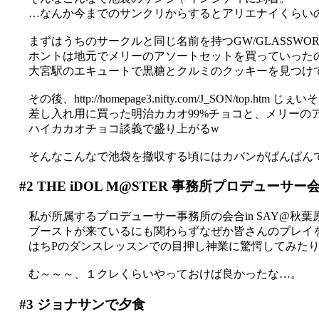
…なんか今までのサンクリからするとアリエナイくらいの人
まずはうちのサークルと同じ名前を持つGW/GLASSWOR
ホントは地元でメリーのアソートセットを買っていった
大宮駅のエキュートで黒糖とクルミのクッキーを見つけ
その後、http://homepage3.nifty.com/J_SON/top.
差し入れ用に買った明治カカオ99%チョコと、メリーのアソ
ハイカカオチョコ談義で盛り上がるw
そんなこんなで池袋を撤収する頃にはカバンがぱんぱんで重
#2
THE iDOL M@STER 事務所プロデューサー
私が所属するプロデューサー事務所の会合in SAY@秋葉
ブーストが来ているにも関わらずなぜか皆さんのプレイを後
はちPのダンスレッスンでの目押し神業に驚愕してみたり(ﾟ
む～～～、１クレくらいやっておけば良かったな…。
#3
ジョナサンで夕食