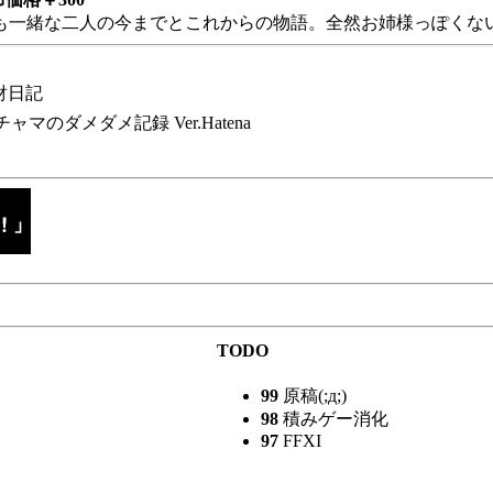
も一緒な二人の今までとこれからの物語。全然お姉様っぽくない
財日記
チャマのダメダメ記録 Ver.Hatena
TODO
99
原稿(;д;)
98
積みゲー消化
97
FFXI