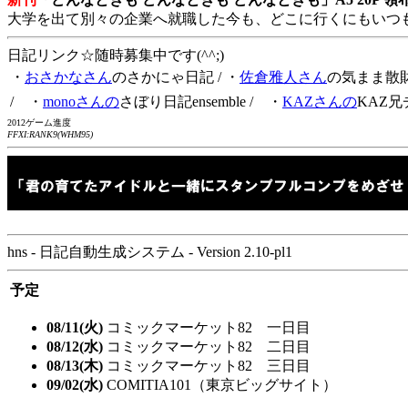
大学を出て別々の企業へ就職した今も、どこに行くにもいつ
日記リンク☆随時募集中です(^^;)
・
おさかなさん
のさかにゃ日記
/ ・
佐倉雅人さん
の気まま散
/ ・
monoさんの
さぼり日記ensemble
/ ・
KAZさんの
KAZ兄
2012ゲーム進度
FFXI:RANK9(WHM95)
hns - 日記自動生成システム - Version 2.10-pl1
予定
08/11(火)
コミックマーケット82 一日目
08/12(水)
コミックマーケット82 二日目
08/13(木)
コミックマーケット82 三日目
09/02(水)
COMITIA101（東京ビッグサイト）