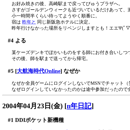
お好み焼きの後、高崎駅まで戻ってびゅうプラザへ。
さすがゴールデンウィークも近づいているだけあって、激混
小一時間半くらい待ってようやく順番に。
宿は
昨年と
同じ新阪急ホテルに決定。
昨年行けなかった場所をリベンジしますとも！エエΨ(ﾟ▽ﾟ
#4
よる
某ケーズデンキでぽかいものをする師にお付き合いしつ
その後、師を駅まで送ってから帰宅。
#5
[
大航海時代Online
] なぜか
なぜか全員ゲームにログインしないでMSNでチャット（
なぜログインしていなかったのかは途中参加だったので
2004年04月23日(金)
[
n年日記
]
#1
DDIポケット新機種