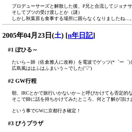
プロデューサーズと解散した後、P兄と合流してジョナ
そしてブツの受け渡しとか（謎）
しかし秋葉原も食事する場所に困らなくなりましたね…
2005年04月23日(
土
)
[
n年日記
]
#1
ぽひる～
たいら～師（佐倉雅人に改称）を電波でゲッツ(*゜ー゜)し
広島風ははふはふまいう～でした('▽')
#2
GW行程
朝、IRCとかで旅行いかないか～と呼びかけても否定的な反
そこで師に話を持ちかけてみたところ、何と了解が頂けました
という事でGWに京都行き確定！
#3
びうプラザ