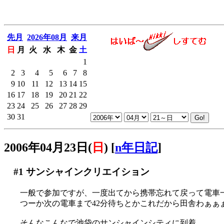
先月
2026年08月
来月
日
月
火
水
木
金
土
1
2
3
4
5
6
7
8
9
10
11
12
13
14
15
16
17
18
19
20
21
22
23
24
25
26
27
28
29
30
31
2006年04月23日(
日
)
[
n年日記
]
#1
サンシャインクリエイション
一般で参加ですが、一度出てから携帯忘れて戻って電車一本乗
つーか次の電車まで42分待ちとかこれだから田舎わぁぁぁ！(
そんなこんなで池袋のサンシャインシティに到着。