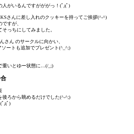
がいるんですがががっ！(ﾟдﾟ)
KSさんに差し入れのクッキーを持ってご挨拶(^-^)
のですが、
てそっちにしてみました。
htm じぇいそんさん のサークルに向かい、
ートも追加でプレゼント(^_^;)
いとゆー状態に…(/_;)
会合
原
ろから眺めるだけでした(^-^;)
дﾟ)