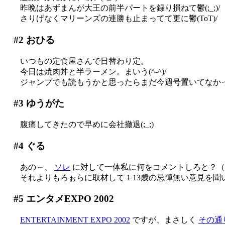
昨晩はあずまんが大王の前半パートを録り損ねて鬱(;_;)/
さりげなくマリーンズの連勝も止まってて更に鬱(ToT)/
#2
おひる
いつもの定食屋さんで日替わり定。
今日は焼肉丼と半ラーメン。まいう(^-^)/
ジャンプでも読もうかと思ったらまだ今週号置いてなかったで
#3
ゆうがた
腹痛してきたので早めに会社撤退(;_;)
#4
ぐる
あの～、
ソレ
に対して一体私に何をコメントしろと？（
それよりもろぉらに取材して
1
13歳の忌憚無い意見を聞
#5
エンタメEXPO 2002
ENTERTAINMENT EXPO 2002
ですが、まさしく
その通