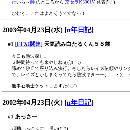
たいら～師
のところから
京セラK3001V
発表('▽')
むむぅ、これはよさそうですなっ！
2003年04月23日(水)
[
n年日記
]
#1
[
FFXI関連
] 天気読み白たるくん５８歳
今日も熱波探し。
２時間待っても来やしねぇ(´Д｀;)
諦めて砂丘で座り込み決行。そしたらレイズ依頼やリン
で、レイズとかしまくってたら熱波キターー( ・)( ・∀)
無事召喚士ゲットしますた('◇')ゞ
2002年04月23日(火)
[
n年日記
]
#1
あっさー
起動。ふにふに、眠い(*_*)