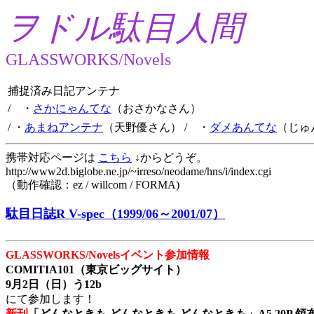
ヲドル駄目人間
GLASSWORKS/Novels
捕捉済み日記アンテナ
/ ・
さかにゃんてな
（おさかなさん）
/ ・
あまねアンテナ
（天野優さん）
/ ・
ダメあんてな
（じゅ
携帯対応ページは
こちら
↓からどうぞ。
http://www2d.biglobe.ne.jp/~irreso/neodame/hns/i/index.cgi
（動作確認：ez / willcom / FORMA)
駄目日誌R V-spec（1999/06～2001/07）
GLASSWORKS/Novelsイベント参加情報
COMITIA101（東京ビッグサイト）
9月2日（日）う12b
にて参加します！
新刊
「どんなときも どんなときも どんなときも」A5 20P 領布