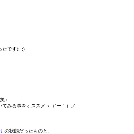
す(;_;)
笑）
いてみる事をオススメヽ（´ー｀）ノ
り
の状態だったものと。