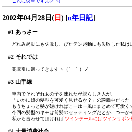
これに突撃ですよ(>_<)
2002年04月28日(
日
)
[
n年日記
]
#1
あっさー
どれみ起動にも失敗し、ぴたテン起動にも失敗した私は10
#2
それでは
闇取引に逝ってきますヽ（´ー｀）ノ
#3
山手線
車内でそれぞれ女の子を連れた母親らしき人が、
「いかに娘の髪型を可愛く見せるか？」の談義中だった
もうちょっと髪が短ければこーゆー風にまとめて可愛く
今回の髪型のキモは前髪のセッティングだとか、つーか
私から言わせて頂ければ
ツインテールにはツインリボン
#4
大量消費社会