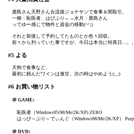
鹿島さん天野さん合流後ジョナサンで食事＆闇取引。
一柳：恥医者、はぴぶり←→水月：鹿島さん
ってゆー感じで物件と資金の移動(^^;)
それと前後して予約してたものとか色々回収。
前々から判っていた事ですが、今日は本当に特異日…。
#5
よる
天狗で食事など。
最初に頼んだワインは激甘。次の時はやめよう(;_;)
#6
お買い物リスト
＠
GAME:
恥医者（Windows95/98/Me/2K/XP) ZERO
はっぴ～ぶり～でぃんぐ（Windows98/Me/2K/XP） Purp
＠
DVD: