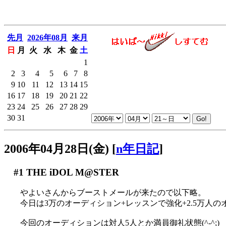
先月
2026年08月
来月
日
月
火
水
木
金
土
1
2
3
4
5
6
7
8
9
10
11
12
13
14
15
16
17
18
19
20
21
22
23
24
25
26
27
28
29
30
31
2006年04月28日(金)
[
n年日記
]
#1
THE iDOL M@STER
やよいさんからブーストメールが来たので以下略。
今日は3万のオーディション+レッスンで強化+2.5万人のオ
今回のオーディションは対人5人とか満員御礼状態(^-^;)