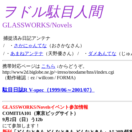
ヲドル駄目人間
GLASSWORKS/Novels
捕捉済み日記アンテナ
/ ・
さかにゃんてな
（おさかなさん）
/ ・
あまねアンテナ
（天野優さん）
/ ・
ダメあんてな
（じゅ
携帯対応ページは
こちら
↓からどうぞ。
http://www2d.biglobe.ne.jp/~irreso/neodame/hns/i/index.cgi
（動作確認：ez / willcom / FORMA)
駄目日誌R V-spec（1999/06～2001/07）
GLASSWORKS/Novelsイベント参加情報
COMITIA101（東京ビッグサイト）
9月2日（日）う12b
にて参加します！
新刊
「どんなときも どんなときも どんなときも」A5 20P 領布