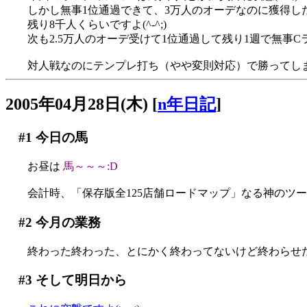
しかし無事1位通過できて、3万人のオーデなのに獲得し
残り8千人くらいですよ(^-^;)
次も2.5万人のオーデ受けて1位通過して残り1週で無事Cラ
対人戦なのにテンプレ打ち（やや変則対応）で勝ってしまった(
2005年04月28日(木)
[
n年日記
]
#1
今日の馬
お昼は
馬～～～:D
会計時、「保存版全125店舗ロードマップ」なる神のツール
#2
今月の業務
終わった終わった、とにかく終わってないけど終わらせた
#3
そして明日から