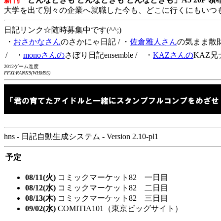
大学を出て別々の企業へ就職した今も、どこに行くにもいつ
日記リンク☆随時募集中です(^^;)
・
おさかなさん
のさかにゃ日記
/ ・
佐倉雅人さん
の気まま散
/ ・
monoさんの
さぼり日記ensemble
/ ・
KAZさんの
KAZ兄
2012ゲーム進度
FFXI:RANK9(WHM95)
hns - 日記自動生成システム - Version 2.10-pl1
予定
08/11(火)
コミックマーケット82 一日目
08/12(水)
コミックマーケット82 二日目
08/13(木)
コミックマーケット82 三日目
09/02(水)
COMITIA101（東京ビッグサイト）