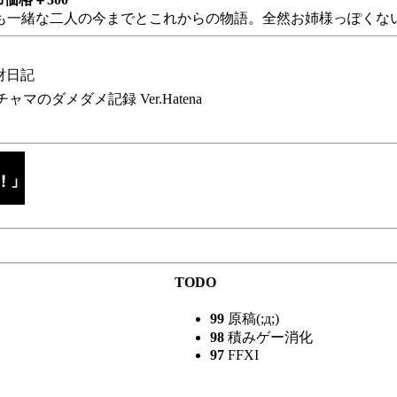
も一緒な二人の今までとこれからの物語。全然お姉様っぽくない
財日記
チャマのダメダメ記録 Ver.Hatena
TODO
99
原稿(;д;)
98
積みゲー消化
97
FFXI