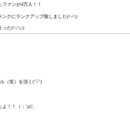
たファンが4万人！！
ンクにランクアップ致しました(^-^;)
^-^;;;)
（笑）を頂く('▽')
よ！！（；´д⊂