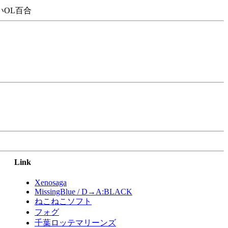
OL百合
Link
Xenosaga
MissingBlue / D→A:BLACK
ねこねこソフト
フォグ
千葉ロッテマリーンズ