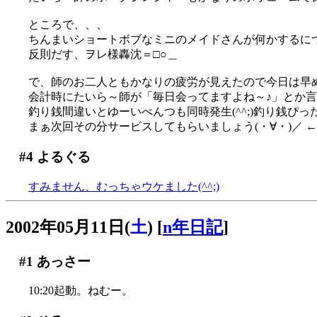
ところで、、、
ちんまいショートボブなミニのメイドさんが何かするにつけ
反則だす、ヲレ様轟沈＝□○＿
で、師のお二人ともかなりの疲労が見えたので今日は早
会計時にたいら～師が「毎日会ってますよね～♪」とか言
釣り銭間違いとゆーいべんつも同時発生(^^;)釣り銭
まぁ次回その分サービスしてもらいましょう(・∀・)／ ←
#4
よるぐる
すみません、むっちゃウケました(^^;)
2002年05月11日(
土
)
[
n年日記
]
#1
あっさー
10:20起動。ねむー。