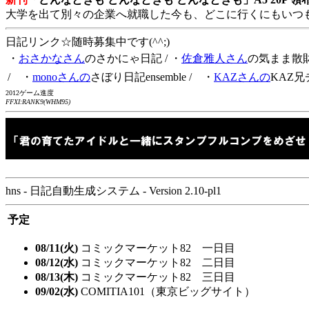
大学を出て別々の企業へ就職した今も、どこに行くにもいつ
日記リンク☆随時募集中です(^^;)
・
おさかなさん
のさかにゃ日記
/ ・
佐倉雅人さん
の気まま散
/ ・
monoさんの
さぼり日記ensemble
/ ・
KAZさんの
KAZ兄
2012ゲーム進度
FFXI:RANK9(WHM95)
hns - 日記自動生成システム - Version 2.10-pl1
予定
08/11(火)
コミックマーケット82 一日目
08/12(水)
コミックマーケット82 二日目
08/13(木)
コミックマーケット82 三日目
09/02(水)
COMITIA101（東京ビッグサイト）