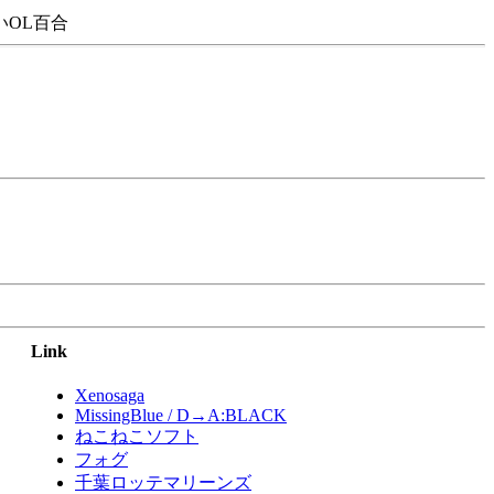
OL百合
Link
Xenosaga
MissingBlue / D→A:BLACK
ねこねこソフト
フォグ
千葉ロッテマリーンズ