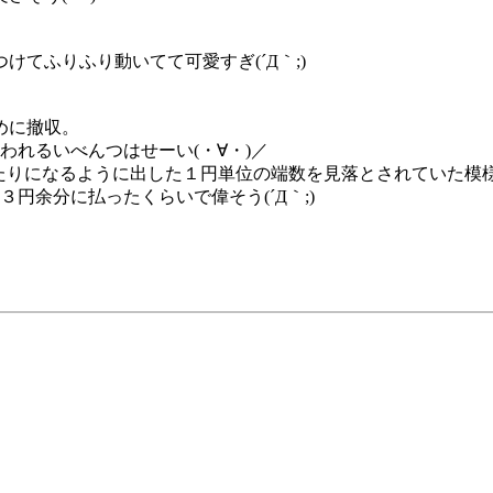
てふりふり動いてて可愛すぎ(´Д｀;)
めに撤収。
われるいべんつはせーい(・∀・)／
ぴったりになるように出した１円単位の端数を見落とされていた模
３円余分に払ったくらいで偉そう(´Д｀;)