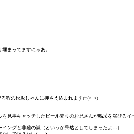
り埋まってますにゃあ。
、
る程の松坂しゃんに押さえ込まれますた(>_<)
を見事キャッチしたビール売りのお兄さんが喝采を浴びるイベ
ーイングと非難の嵐（というか呆然としてしまったよ…）
で頂きたい(-_-+)