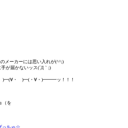
メーカーには思い入れが(^^;)
が届かないッス(´Д｀;)
)━(∀・ )━(・∀・)━━━ッ！！！
ョ（を
をげっちゅ☆