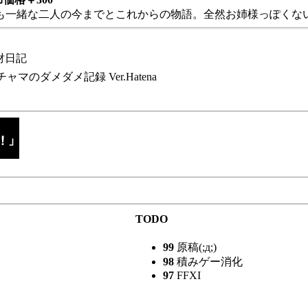
も一緒な二人の今までとこれからの物語。全然お姉様っぽくない
財日記
チャマのダメダメ記録 Ver.Hatena
TODO
99
原稿(;д;)
98
積みゲー消化
97
FFXI