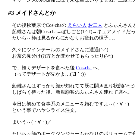
#3
メイドさんとか
その後秋葉原でCos-chaの
えらい人
お二人
とふぃんさん
船雄さんは朝Cos-cha→ぽしごと(T^T)→キュアメイド
たいら～師は見るからにかなりお疲れの様子…。
久々にツインテールのメイドさんに遭遇(^-^)
お茶の見分け(?)方とか聞かせてもらったり(^^;)
で、軽くデザートを食べた後
Cos-cha
へ。
（ってデザートが先かよ…(´Д｀;)）
船雄さんはすっかり顔が知れてて既に開き直り状態(^^;;;)
しばらく待った後、新規顧客のふぃんさん連れて席へ。
今日は初めて食事系のメニューを頼むですよ～(・∀・)
という事でハヤシライス注文。
まいう～(・∀・)／
たいら～師のポークジンジャーもかなりのボリュームで良さそ