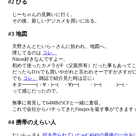
#2
ひる
じーちゃんの見舞いに行く。
その後、新しいデジカメを買いに出る。
#3
地図
天野さんとたいら～さんに拾われ、地図へ。
捜してるのは
コレ。
Nikon好きなんですよー。
初めて使ったカメラがF（父親所有）だった事もあってこの
だったらD1xでも買いやがれと言われそーですがさすがに手
でも
コレ、
雑誌で紹介見た時は正に↓
キタ━━━(・∀・)━( ・∀)━( ・)━( )━(・ 
って感じだったので。
無事に発見して64MBのCFと一緒に査収。
これで会社からパチってきたFinepixを返す事ができます
#4
携帯のえらい人
たいら～さん
叩き売られていたauC404Sの最後の一台