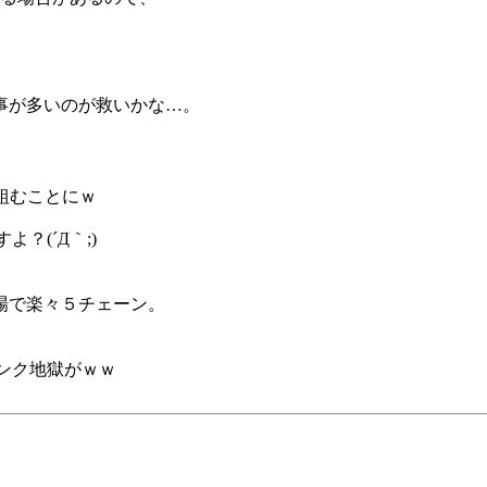
事が多いのが救いかな…。
組むことにｗ
？(´Д｀;)
場で楽々５チェーン。
ンク地獄がｗｗ