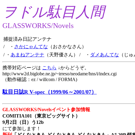
ヲドル駄目人間
GLASSWORKS/Novels
捕捉済み日記アンテナ
/ ・
さかにゃんてな
（おさかなさん）
/ ・
あまねアンテナ
（天野優さん）
/ ・
ダメあんてな
（じゅ
携帯対応ページは
こちら
↓からどうぞ。
http://www2d.biglobe.ne.jp/~irreso/neodame/hns/i/index.cgi
（動作確認：ez / willcom / FORMA)
駄目日誌R V-spec（1999/06～2001/07）
GLASSWORKS/Novelsイベント参加情報
COMITIA101（東京ビッグサイト）
9月2日（日）う12b
にて参加します！
新刊
「どんなときも どんなときも どんなときも」A5 20P 領布