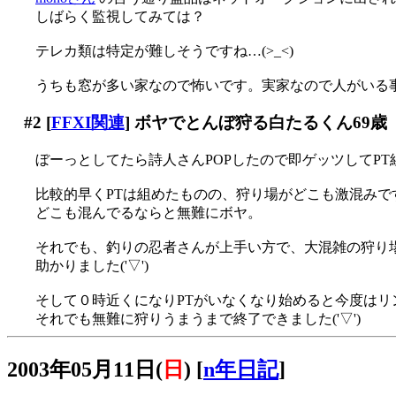
しばらく監視してみては？
テレカ類は特定が難しそうですね…(>_<)
うちも窓が多い家なので怖いです。実家なので人がいる
#2
[
FFXI関連
] ボヤでとんぼ狩る白たるくん69歳
ぼーっとしてたら詩人さんPOPしたので即ゲッツしてPT
比較的早くPTは組めたものの、狩り場がどこも激混みですよ
どこも混んでるならと無難にボヤ。
それでも、釣りの忍者さんが上手い方で、大混雑の狩り
助かりました('▽')
そして０時近くになりPTがいなくなり始めると今度はリ
それでも無難に狩りうまうまで終了できました('▽')
2003年05月11日(
日
)
[
n年日記
]