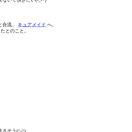
と合流。
キュアメイド
へ。
だったとのこと。
う(^-^)