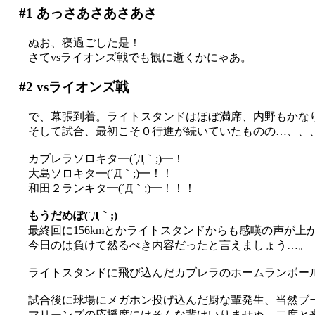
#1
あっさあさあさあさ
ぬお、寝過ごした是！
さてvsライオンズ戦でも観に逝くかにゃあ。
#2
vsライオンズ戦
で、幕張到着。ライトスタンドはほぼ満席、内野もかな
そして試合、最初こそ０行進が続いていたものの…、、
カブレラソロキタ━(´Д｀;)━！
大島ソロキタ━(´Д｀;)━！！
和田２ランキタ━(´Д｀;)━！！！
もうだめぽ(´Д｀;)
最終回に156kmとかライトスタンドからも感嘆の声が上が
今日のは負けて然るべき内容だったと言えましょう…。
ライトスタンドに飛び込んだカブレラのホームランボール
試合後に球場にメガホン投げ込んだ厨な輩発生、当然ブ
マリーンズの応援席にはそんな輩はいりませぬ。二度と来ない