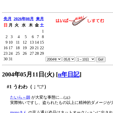
先月
2026年08月
来月
日
月
火
水
木
金
土
1
2
3
4
5
6
7
8
9
10
11
12
13
14
15
16
17
18
19
20
21
22
23
24
25
26
27
28
29
30
31
2004年05月11日(火)
[
n年日記
]
#1
うわわ（；°□°）
たいら～師
が大変な事態に…(;д;)
実際怖いですし、盗られたもの以上に精神的ダメージが
monoさん
の言う通り盗品はネットオークションに出され