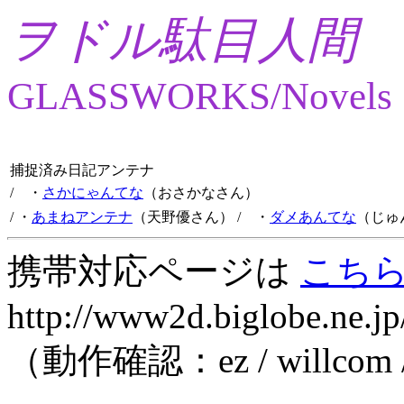
ヲドル駄目人間
GLASSWORKS/Novels
捕捉済み日記アンテナ
/ ・
さかにゃんてな
（おさかなさん）
/ ・
あまねアンテナ
（天野優さん）
/ ・
ダメあんてな
（じゅ
携帯対応ページは
こち
http://www2d.biglobe.ne.jp
（動作確認：ez / willcom 