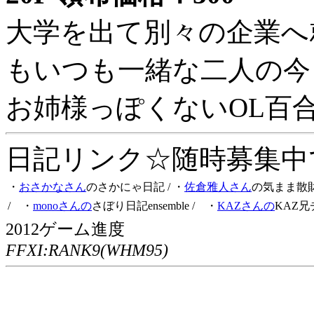
大学を出て別々の企業へ
もいつも一緒な二人の今
お姉様っぽくないOL百
日記リンク☆随時募集中です
・
おさかなさん
のさかにゃ日記
/ ・
佐倉雅人さん
の気まま散
/ ・
monoさんの
さぼり日記ensemble
/ ・
KAZさんの
KAZ兄
2012ゲーム進度
FFXI:RANK9(WHM95)