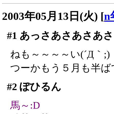
2003年05月13日(火)
[
n
#1
あっさあさあさあさ
ねも～～～～い(´Д｀;)
つーかもう５月も半ばです
#2
ぽひるん
馬～:D