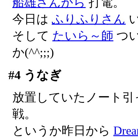
船雄さんから
打電。
今日は
ふりふりさん
そして
たいら～師
つ
か(^^;;;)
#4
うなぎ
放置していたノート引っ
戦。
というか昨日から
Drea