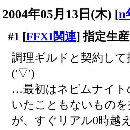
2004年05月13日(木)
[
n
#1
[
FFXI関連
] 指定生
調理ギルドと契約して
('▽')
…最初はネピムナイト
いたこともないものを指定
が、すぐリアル0時越