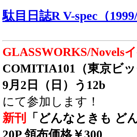
駄目日誌R V-spec（1999/
GLASSWORKS/Nove
COMITIA101（東京
9月2日（日）う12b
にて参加します！
新刊
「どんなときも どん
20P 領布価格￥300